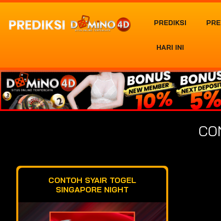
PREDIKSI
PRE
HARI INI
CO
CONTOH SYAIR TOGEL
SINGAPORE NIGHT