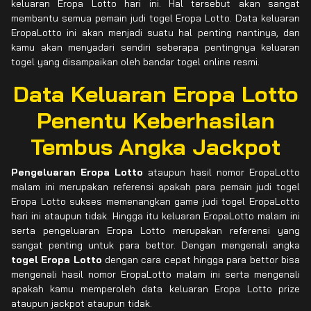
keluaran Eropa Lotto hari ini. Hal tersebut akan sangat
membantu semua pemain judi togel Eropa Lotto. Data keluaran
EropaLotto ini akan menjadi suatu hal penting nantinya, dan
kamu akan menyadari sendiri seberapa pentingnya keluaran
togel yang disampaikan oleh bandar togel online resmi.
Data Keluaran Eropa Lotto
Penentu Keberhasilan
Tembus Angka Jackpot
Pengeluaran Eropa Lotto
ataupun hasil nomor EropaLotto
malam ini merupakan referensi apakah para pemain judi togel
Eropa Lotto sukses memenangkan game judi togel EropaLotto
hari ini ataupun tidak. Hingga itu keluaran EropaLotto malam ini
serta pengeluaran Eropa Lotto merupakan referensi yang
sangat penting untuk para bettor. Dengan mengenali angka
togel Eropa Lotto
dengan cara cepat hingga para bettor bisa
mengenali hasil nomor EropaLotto malam ini serta mengenali
apakah kamu memperoleh data keluaran Eropa Lotto prize
ataupun jackpot ataupun tidak.