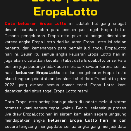
EropaLotto
Data keluaran Eropa Lotto
ini adalah hal yang snagat
dinanti nantikan oleh para pemain judi togel Eropa Lotto.
Dimana pengeluaran EropaLotto prize ini sangat dinantikan
karena angka Eropa Lotto dari keluaran Eropa Lotto ini adalan
penentu dari kemenangan para pemain judi togel EropaLotto
hari ini. Selain itu semua angka keluaran Eropa Lotto hari ini
juga akan dicatatkan kedalam tabel data EropaLotto prize. Para
pemain juga pastinya tidak usah merasa khawatir karena semua
hasil
keluaran EropaLotto
ini dan pengeluaran Eropa Lotto
akan langsung dicatatkan kedalam tabel data EropaLotto prize
2022 yang dimana semua nomor togel Eropa Lotto kami
dapatkan dari situs togel Eropa Lotto resmi.
Data EropaLotto setiap harinya akan di update melalui sistem
otomatis kami secara tepat waktu. Begitu selesainya proses
live draw EropaLotto hari ini sistem kami akan segera langsung
mendapatkan angka
keluaran Eropa Lotto hari ini
dan
secara langsung mengupdate semua angka yang menjadi data