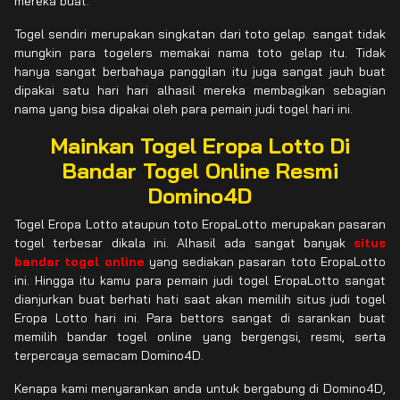
mereka buat.
Togel sendiri merupakan singkatan dari toto gelap. sangat tidak
mungkin para togelers memakai nama toto gelap itu. Tidak
hanya sangat berbahaya panggilan itu juga sangat jauh buat
dipakai satu hari hari alhasil mereka membagikan sebagian
nama yang bisa dipakai oleh para pemain judi togel hari ini.
Mainkan Togel Eropa Lotto Di
Bandar Togel Online Resmi
Domino4D
Togel Eropa Lotto ataupun toto EropaLotto merupakan pasaran
togel terbesar dikala ini. Alhasil ada sangat banyak
situs
bandar togel online
yang sediakan pasaran toto EropaLotto
ini. Hingga itu kamu para pemain judi togel EropaLotto sangat
dianjurkan buat berhati hati saat akan memilih situs judi togel
Eropa Lotto hari ini. Para bettors sangat di sarankan buat
memilih bandar togel online yang bergengsi, resmi, serta
terpercaya semacam Domino4D.
Kenapa kami menyarankan anda untuk bergabung di Domino4D,