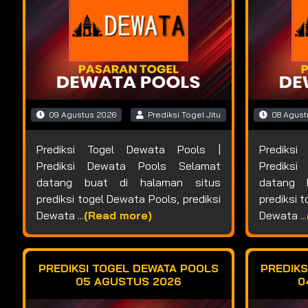
09 Agustus 2026
Prediksi Togel Jitu
08 Agust
Prediksi Togel Dewata Pools |
Prediks
Prediksi Dewata Pools Selamat
Prediks
datang buat di halaman situs
datang 
prediksi togel Dewata Pools, prediksi
prediksi 
Dewata ...
(Read more)
Dewata ...
PREDIKSI TOGEL DEWATA POOLS
PREDIKS
05 AGUSTUS 2026
0