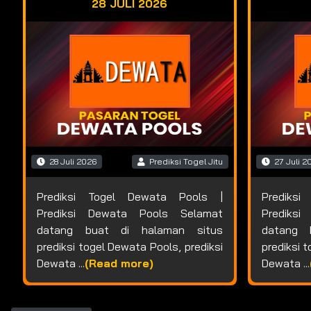
28 JULI 2026
28 Juli 2026
Prediksi Togel Jitu
27 Juli 2
Prediksi Togel Dewata Pools |
Prediks
Prediksi Dewata Pools Selamat
Prediks
datang buat di halaman situs
datang 
prediksi togel Dewata Pools, prediksi
prediksi 
Dewata ...
(Read more)
Dewata ...