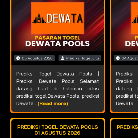
05 Agustus 2026
Prediksi Togel Jitu
04 Agust
Prediksi Togel Dewata Pools |
Prediks
Prediksi Dewata Pools Selamat
Prediks
datang buat di halaman situs
datang 
prediksi togel Dewata Pools, prediksi
prediksi 
Dewata ...
(Read more)
Dewata ...
PREDIKSI TOGEL DEWATA POOLS
PREDIKS
01 AGUSTUS 2026