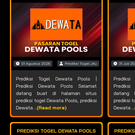
01 Agustus 2026
Prediksi Togel Jitu
31 Juli 2
Prediksi Togel Dewata Pools |
Prediks
Prediksi Dewata Pools Selamat
Prediks
datang buat di halaman situs
datang 
prediksi togel Dewata Pools, prediksi
prediksi 
Dewata ...
(Read more)
Dewata ...
PREDIKSI TOGEL DEWATA POOLS
PREDIKS