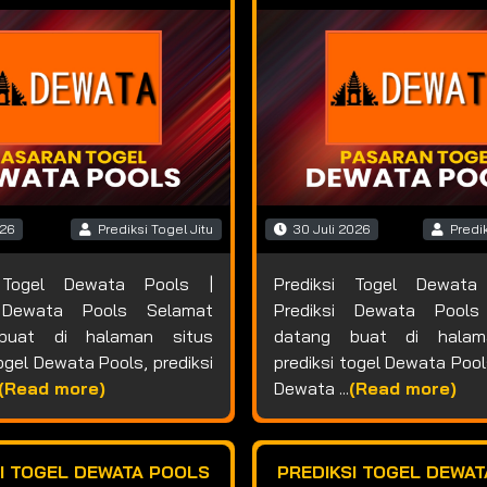
026
Prediksi Togel Jitu
30 Juli 2026
Predik
i Togel Dewata Pools |
Prediksi Togel Dewata
i Dewata Pools Selamat
Prediksi Dewata Pools
buat di halaman situs
datang buat di halam
togel Dewata Pools, prediksi
prediksi togel Dewata Pools
(Read more)
Dewata ...
(Read more)
I TOGEL DEWATA POOLS
PREDIKSI TOGEL DEWA