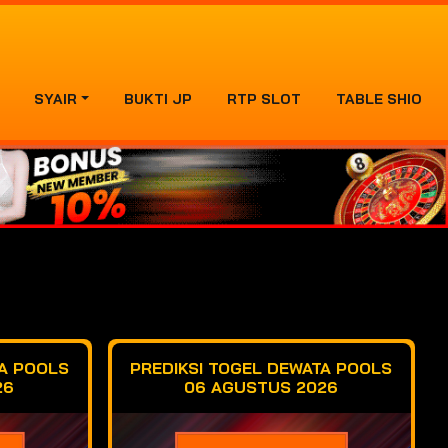
SYAIR
BUKTI JP
RTP SLOT
TABLE SHIO
TA POOLS
PREDIKSI TOGEL DEWATA POOLS
26
06 AGUSTUS 2026