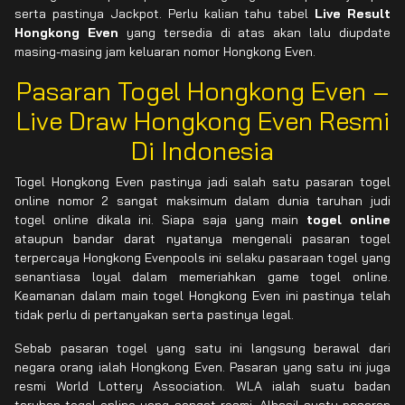
serta pastinya Jackpot. Perlu kalian tahu tabel
Live Result
Hongkong Even
yang tersedia di atas akan lalu diupdate
masing-masing jam keluaran nomor Hongkong Even.
Pasaran Togel Hongkong Even –
Live Draw Hongkong Even Resmi
Di Indonesia
Togel Hongkong Even pastinya jadi salah satu pasaran togel
online nomor 2 sangat maksimum dalam dunia taruhan judi
togel online dikala ini. Siapa saja yang main
togel online
ataupun bandar darat nyatanya mengenali pasaran togel
terpercaya Hongkong Evenpools ini selaku pasaraan togel yang
senantiasa loyal dalam memeriahkan game togel online.
Keamanan dalam main togel Hongkong Even ini pastinya telah
tidak perlu di pertanyakan serta pastinya legal.
Sebab pasaran togel yang satu ini langsung berawal dari
negara orang ialah Hongkong Even. Pasaran yang satu ini juga
resmi World Lottery Association. WLA ialah suatu badan
taruhan togel online yang sangat resmi. Alhasil suatu pasaran