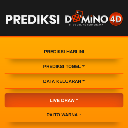
PREDIKSI HARI INI
PREDIKSI TOGEL
DATA KELUARAN
LIVE DRAW
PAITO WARNA