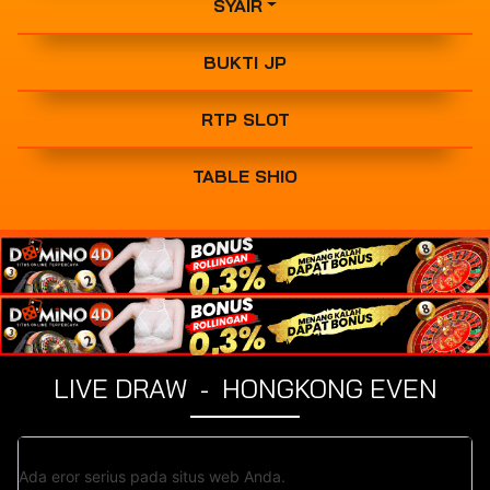
SYAIR
BUKTI JP
RTP SLOT
TABLE SHIO
LIVE DRAW - HONGKONG EVEN