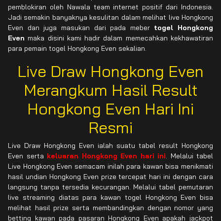
pemblokiran oleh Nawala team internet positif dari Indonesia.
Jadi semakin banyaknya kesulitan dalam melihat live Hongkong
Even dan juga masukan dari pada meber
togel Hongkong
Even
maka disini kami hadir dalam memecahkan kekhawatiran
para pemain togel Hongkong Even sekalian.
Live Draw Hongkong Even
Merangkum Hasil Result
Hongkong Even Hari Ini
Resmi
Live Draw Hongkong Even ialah suatu tabel result Hongkong
Even serta
keluaran Hongkong Even hari ini
. Melalui tabel
Live Hongkong Even semacam inilah para kawan bisa menikmati
hasil undian Hongkong Even prize tercepat hari ini dengan cara
langsung tanpa tersedia kecurangan. Melalui tabel pemutaran
live streaming diatas para kawan togel Hongkong Even bisa
melihat hasil prize serta membandingkan dengan nomor yang
betting kawan pada pasaran Hongkong Even apakah jackpot