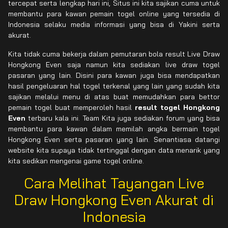
tercepat serta lengkap hari ini, Situs ini kita sajikan cuma untuk
membantu para kawan pemain togel online yang tersedia di
Indonesia selaku media informasi yang bisa di Yakini serta
akurat.
Kita tidak cuma bekerja dalam pemutaran bola result Live Draw
Hongkong Even saja namun kita sediakan live draw togel
pasaran yang lain. Disini para kawan juga bisa mendapatkan
hasil pengeluaran hal togel terkenal yang lain yang sudah kita
sajikan melalui menu di atas buat memudahkan para bettor
pemain togel buat memperoleh hasil
result togel Hongkong
Even
terbaru kala ini. Team Kita juga sediakan forum yang bisa
membantu para kawan dalam memilah angka bermain togel
Hongkong Even serta pasaran yang lain. Senantiasa datangi
website kita supaya tidak tertinggal dengan data menarik yang
kita sedikan mengenai game togel online.
Cara Melihat Tayangan Live
Draw Hongkong Even Akurat di
Indonesia