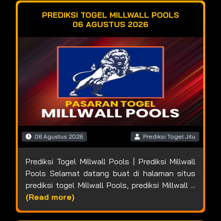
PREDIKSI TOGEL MILLWALL POOLS
06 AGUSTUS 2026
06 Agustus 2026
Prediksi Togel Jitu
Prediksi Togel Millwall Pools | Prediksi Millwall
Pools Selamat datang buat di halaman situs
prediksi togel Millwall Pools, prediksi Millwall ...
(Read more)