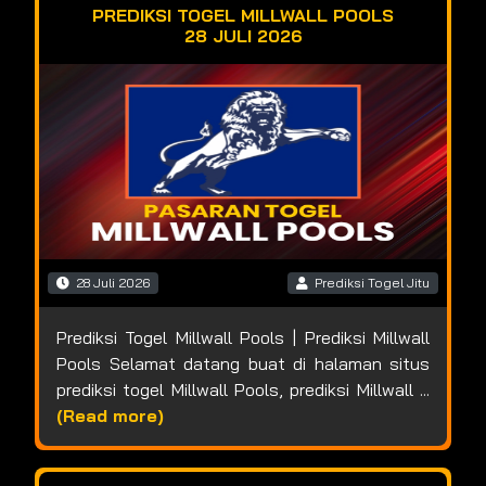
PREDIKSI TOGEL MILLWALL POOLS
28 JULI 2026
28 Juli 2026
Prediksi Togel Jitu
Prediksi Togel Millwall Pools | Prediksi Millwall
Pools Selamat datang buat di halaman situs
prediksi togel Millwall Pools, prediksi Millwall ...
(Read more)