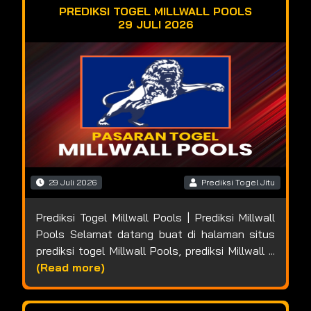
PREDIKSI TOGEL MILLWALL POOLS
29 JULI 2026
29 Juli 2026
Prediksi Togel Jitu
Prediksi Togel Millwall Pools | Prediksi Millwall
Pools Selamat datang buat di halaman situs
prediksi togel Millwall Pools, prediksi Millwall ...
(Read more)