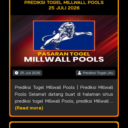
PREDIKSI TOGEL MILLWALL POOLS
25 JULI 2026
25 Juli 2026
Prediksi Togel Jitu
Prediksi Togel Millwall Pools | Prediksi Millwall
Pools Selamat datang buat di halaman situs
prediksi togel Millwall Pools, prediksi Millwall ...
(Read more)