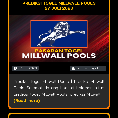
PREDIKSI TOGEL MILLWALL POOLS
27 JULI 2026
27 Juli 2026
Prediksi Togel Jitu
Prediksi Togel Millwall Pools | Prediksi Millwall
Pools Selamat datang buat di halaman situs
prediksi togel Millwall Pools, prediksi Millwall ...
(Read more)