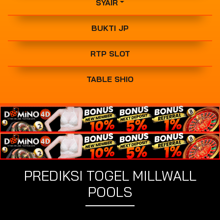
SYAIR
BUKTI JP
RTP SLOT
TABLE SHIO
PREDIKSI TOGEL MILLWALL
POOLS