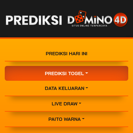
PREDIKSI HARI INI
PREDIKSI TOGEL
DATA KELUARAN
LIVE DRAW
PAITO WARNA