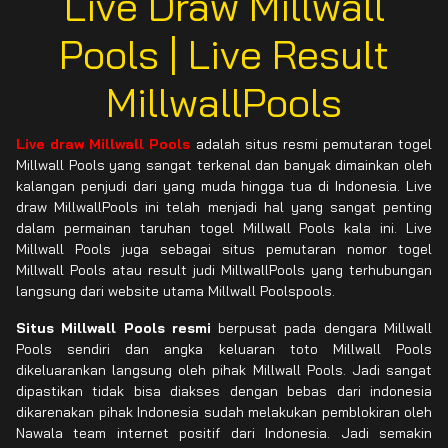
Live Draw Millwall
Pools | Live Result
MillwallPools
Live draw Millwall Pools
adalah situs resmi pemutaran togel
Millwall Pools yang sangat terkenal dan banyak dimainkan oleh
kalangan penjudi dari yang muda hingga tua di Indonesia. Live
draw MillwallPools ini telah menjadi hal yang sangat penting
dalam permainan taruhan togel Millwall Pools kala ini. Live
Millwall Pools juga sebagai situs pemutaran nomor togel
Millwall Pools atau result judi MillwallPools yang terhubungan
langsung dari website utama Millwall Poolspools.
Situs Millwall Pools resmi
berpusat pada dengara Millwall
Pools sendiri dan angka keluaran toto Millwall Pools
dikeluarankan langsung oleh pihak Millwall Pools. Jadi sangat
dipastikan tidak bisa diakses dengan bebas dari indonesia
dikarenakan pihak Indonesia sudah melakukan pemblokiran oleh
Nawala team internet positif dari Indonesia. Jadi semakin