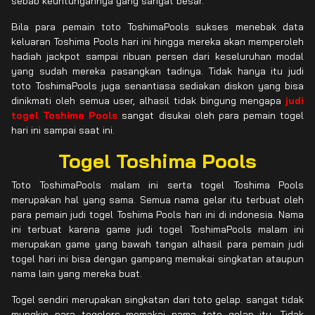
sebab keuntungannya yang sangat besar.
Bila para pemain toto ToshimaPools sukses menebak data
keluaran Toshima Pools hari ini hingga mereka akan memperoleh
hadiah jackpot sampai ribuan persen dari keseluruhan modal
yang sudah mereka pasangkan tadinya. Tidak hanya itu judi
toto ToshimaPools juga senantiasa sediakan diskon yang bisa
dinikmati oleh semua user, alhasil tidak bingung mengapa
judi
togel Toshima Pools
sangat disukai oleh para pemain togel
hari ini sampai saat ini.
Togel Toshima Pools
Toto ToshimaPools malam ini serta togel Toshima Pools
merupakan hal yang sama. Semua nama gelar itu terbuat oleh
para pemain judi togel Toshima Pools hari ini di indonesia. Nama
ini terbuat karena game judi togel ToshimaPools malam ini
merupakan game yang bawah tangan alhasil para pemain judi
togel hari ini bisa dengan gampang memakai singkatan ataupun
nama lain yang mereka buat.
Togel sendiri merupakan singkatan dari toto gelap. sangat tidak
mungkin para togelers memakai nama toto gelap itu. Tidak