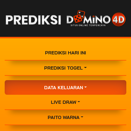
PREDIKSI HARI INI
PREDIKSI TOGEL
DATA KELUARAN
LIVE DRAW
PAITO WARNA