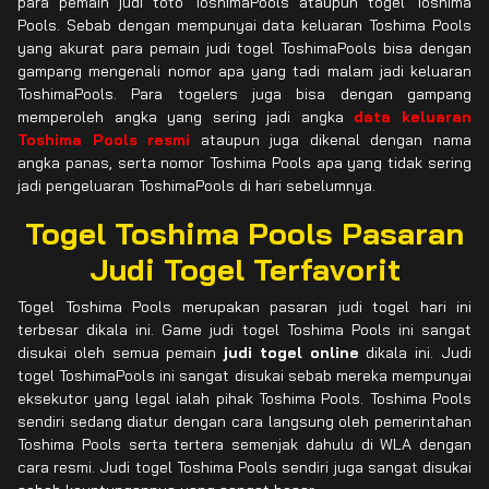
para pemain judi toto ToshimaPools ataupun togel Toshima
Pools. Sebab dengan mempunyai data keluaran Toshima Pools
yang akurat para pemain judi togel ToshimaPools bisa dengan
gampang mengenali nomor apa yang tadi malam jadi keluaran
ToshimaPools. Para togelers juga bisa dengan gampang
memperoleh angka yang sering jadi angka
data keluaran
Toshima Pools resmi
ataupun juga dikenal dengan nama
angka panas, serta nomor Toshima Pools apa yang tidak sering
jadi pengeluaran ToshimaPools di hari sebelumnya.
Togel Toshima Pools Pasaran
Judi Togel Terfavorit
Togel Toshima Pools merupakan pasaran judi togel hari ini
terbesar dikala ini. Game judi togel Toshima Pools ini sangat
disukai oleh semua pemain
judi togel online
dikala ini. Judi
togel ToshimaPools ini sangat disukai sebab mereka mempunyai
eksekutor yang legal ialah pihak Toshima Pools. Toshima Pools
sendiri sedang diatur dengan cara langsung oleh pemerintahan
Toshima Pools serta tertera semenjak dahulu di WLA dengan
cara resmi. Judi togel Toshima Pools sendiri juga sangat disukai