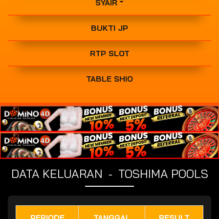
SYAIR
BUKTI JP
RTP SLOT
TABLE SHIO
DATA KELUARAN - TOSHIMA POOLS
PERIODE
TANGGAL
RESULT