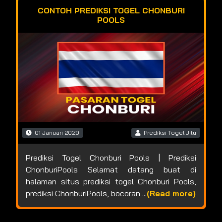
CONTOH PREDIKSI TOGEL CHONBURI
POOLS
01 Januari 2020
Prediksi Togel Jitu
Prediksi Togel Chonburi Pools | Prediksi
ChonburiPools Selamat datang buat di
halaman situs prediksi togel Chonburi Pools,
prediksi ChonburiPools, bocoran ...
(Read more)