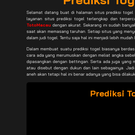
Selamat datang buat di halaman situs prediksi togel
layanan situs prediksi togel terlengkap dan terp
TotoMacau
dengan akurat. Sekarang ini sudah banya
saat akan memasang taruhan. Setiap situs yang meny
dalam judi togel. Tentu saja hal ini menjadi lebih muda
Dalam membuat suatu prediksi togel biasanya berda
cara ada yang merumuskan dengan meliat angka sebe
dipasangkan dengan bettingan. Serta ada juga yang
atau disebut dengan dukun dan lain sebagainya. Jad
aneh akan tetapi hal ini benar adanya yang bisa dilaku
Prediksi T