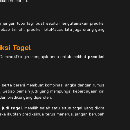
lkan nomor jitu.
a jangan lupa lagi buat selalu mengutamakan prediksi
 Sebab tim ahli prediksi TotoMacau kita juga orang yang
ksi Togel
u Domino4D ingin mengajak anda untuk melihat
prediksi
i serta berani membuat kombinasi angka dengan rumus
. Setiap pemain judi yang mempunyai kepercayaan diri
i prediksi yang diperoleh.
 judi togel
. Memilih salah satu situs togel yang dikira
maka ikutilah prediksinya terus menerus, jangan berubah