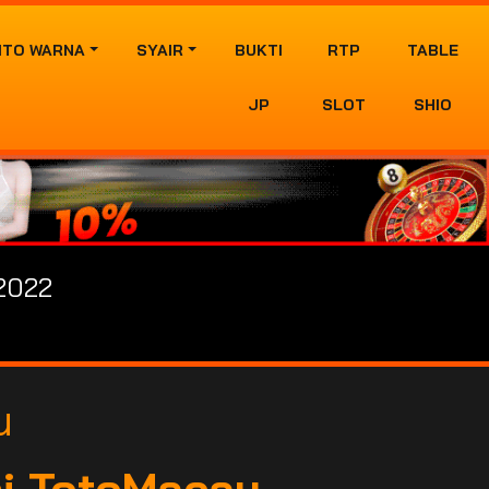
ITO WARNA
SYAIR
BUKTI
RTP
TABLE
JP
SLOT
SHIO
2022
si TotoMacau