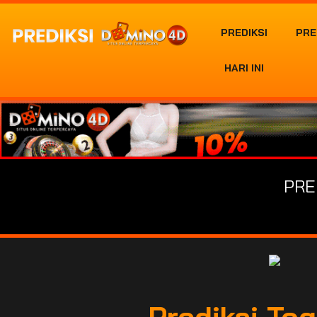
PREDIKSI
PRE
HARI INI
PRE
Prediksi To