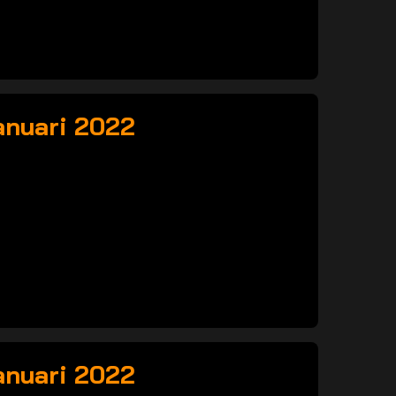
anuari 2022
anuari 2022