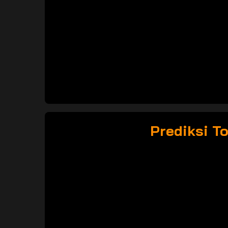
Prediksi T