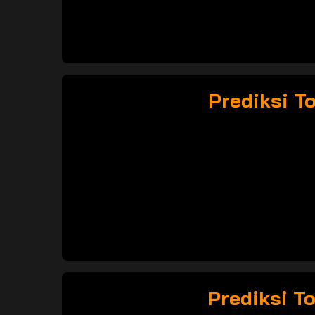
Prediksi T
Prediksi T