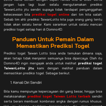
jangan lupa lagi buat selalu mengutamakan prediksi
TaiwanLotto jitu sendiri supaya tidak terdapat penyanggahan
kekecewaan bila
prediksi togel online
dari tim kita salah.
Sebab tim ahli prediksi TaiwanLotto kita juga orang yang tentu
tidak akan selalu benar. Kami sarankan untuk selalu mencari
prediksi togel setiap hari di Domino4D.
Panduan Untuk Pemain Dalam
Memastikan Prediksi Togel
Prediksi togel Taiwan Lotto bisa anda temukan dimana saja,
akan tetapi tidak menjamin semuanya bisa dipercaya. Oleh itu
Domino4D ingin mengajak anda untuk melihat
prediksi togel
TaiwanLotto jitu
kami dengan melihat panduan dalam
memastikan prediksi togel. Sebagai berikut.
Kenali Diri Sendiri
Bila kamu mempunyai kepercayaan diri yang besar, hingga bisa
melaksanakan
prediksi togel Taiwan Lotto terbaik
sendiri
serta berani membuat kombinasi angka dengan rumus khusus.