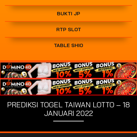
BUKTI JP
RTP SLOT
TABLE SHIO
PREDIKSI TOGEL TAIWAN LOTTO – 18
JANUARI 2022