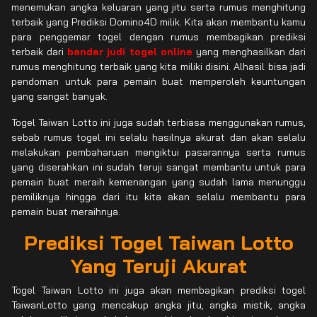
menemukan angka keluaran yang jitu serta rumus menghitung
terbaik yang Prediksi Domino4D milik. Kita akan membantu kamu
para penggemar togel dengan rumus membagikan prediksi
terbaik dari
bandar judi togel online
yang menghasilkan dari
rumus menghitung terbaik yang kita miliki disini. Alhasil bisa jadi
pendoman untuk para pemain buat memperoleh keuntungan
yang sangat banyak.
Togel Taiwan Lotto ini juga sudah terbiasa menggunakan rumus,
sebab rumus togel ini selalu hasilnya akurat dan akan selalu
melakukan pembaharuan mengiktui pasarannya serta rumus
yang diserahkan ini sudah teruji sangat membantu untuk para
pemain buat meraih kemenangan yang sudah lama menunggu
pemiliknya hingga dari itu kita akan selalu membantu para
pemain buat meraihnya.
Prediksi Togel Taiwan Lotto
Yang Teruji Akurat
Togel Taiwan Lotto ini juga akan membagikan prediksi togel
TaiwanLotto yang mencakup angka jitu, angka mistik, angka