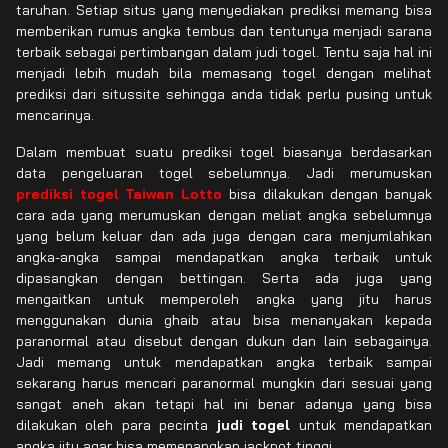
taruhan. Setiap situs yang menyediakan prediksi memang bisa
memberikan rumus angka tembus dan tentunya menjadi sarana
terbaik sebagai pertimbangan dalam judi togel. Tentu saja hal ini
menjadi lebih mudah bila memasang togel dengan melihat
prediksi dari situssite sehingga anda tidak perlu pusing untuk
mencarinya.
Dalam membuat suatu prediksi togel biasanya berdasarkan
data pengeluaran togel sebelumnya. Jadi merumuskan
prediksi togel Taiwan Lotto
bisa dilakukan dengan banyak
cara ada yang merumuskan dengan meliat angka sebelumnya
yang belum keluar dan ada juga dengan cara menjumlahkan
angka-angka sampai mendapatkan angka terbaik untuk
dipasangkan dengan bettingan. Serta ada juga yang
mengaitkan untuk memperoleh angka yang jitu harus
menggunakan dunia ghaib atau bisa menanyakan kepada
paranormal atau disebut dengan dukun dan lain sebagainya.
Jadi memang untuk mendapatkan angka terbaik sampai
sekarang harus mencari paranormal mungkin dari sesuai yang
sangat aneh akan tetapi hal ini benar adanya yang bisa
dilakukan oleh para pecinta
judi togel
untuk mendapatkan
angka jitu agar bisa memenangkan jackpot tinggi.