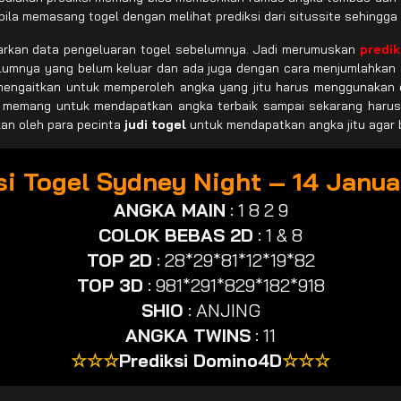
h bila memasang togel dengan melihat prediksi dari situssite sehingg
arkan data pengeluaran togel sebelumnya. Jadi merumuskan
predik
lumnya yang belum keluar dan ada juga dengan cara menjumlahkan 
 mengaitkan untuk memperoleh angka yang jitu harus menggunakan 
i memang untuk mendapatkan angka terbaik sampai sekarang harus
kan oleh para pecinta
judi togel
untuk mendapatkan angka jitu agar 
si Togel Sydney Night – 14 Janua
ANGKA MAIN
:
1 8 2 9
COLOK BEBAS 2D
:
1 & 8
TOP 2D
:
28*29*81*12*19*82
TOP 3D
:
981*291*829*182*918
SHIO
:
ANJING
ANGKA TWINS
:
11
☆☆☆
Prediksi Domino4D
☆☆☆