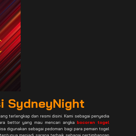
si SydneyNight
ang terlengkap dan resmi disini. Kami sebagai penyedia
 para bettor yang mau mencari angka
bocoran togel
bisa digunakan sebagai pedoman bagi para pemain togel
entunya menjadi sarana terbaik sebagai pertimbangan