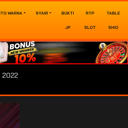
ITO WARNA
SYAIR
BUKTI
RTP
TABLE
JP
SLOT
SHIO
 2022