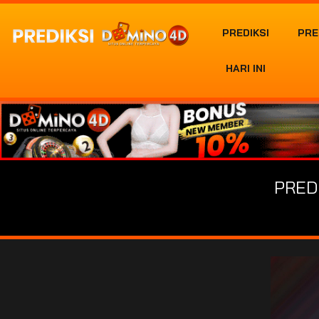
PREDIKSI
PRE
HARI INI
PRED