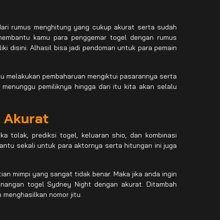
 dari rumus menghitung yang cukup akurat serta sudah
an membantu kamu para penggemar togel dengan rumus
ki disini. Alhasil bisa jadi pendoman untuk para pemain
lalu melakukan pembaharuan mengiktui pasarannya serta
enunggu pemiliknya hingga dari itu kita akan selalu
i Akurat
 tolak, prediksi togel, keluaran shio, dan kombinasi
ntu sekali untuk para aktornya serta hitungan ini juga
an mimpi yang sangat tidak benar. Maka jika anda ingin
enangan togel Sydney Night dengan akurat. Ditambah
n menghasilkan nomor jitu.