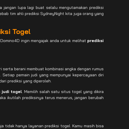
a jangan lupa lagi buat selalu mengutamakan prediksi
Sebab tim ahli prediksi SydneyNight kita juga orang yang
ksi Togel
tu Domino4D ingin mengajak anda untuk melihat
prediksi
ri serta berani membuat kombinasi angka dengan rumus
. Setiap pemain judi yang mempunyai kepercayaan diri
i prediksi yang diperoleh.
 judi togel
. Memilih salah satu situs togel yang dikira
maka ikutilah prediksinya terus menerus, jangan berubah
 tidak hanya layanan prediksi togel. Kamu masih bisa