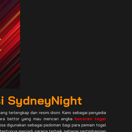
si SydneyNight
ang terlengkap dan resmi disini. Kami sebagai penyedia
 para bettor yang mau mencari angka
bocoran togel
bisa digunakan sebagai pedoman bagi para pemain togel
entunya menjadi sarana terbaik sebagai pertimbangan