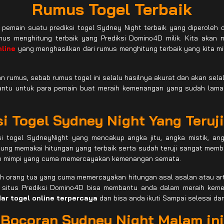
Rumus Togel Terbaik
pemain suatu prediksi togel Sydney Night terbaik yang diperoleh
umus menghitung terbaik yang Prediksi Domino4D milik. Kita ak
nline
yang menghasilkan dari rumus menghitung terbaik yang kita mili
an rumus, sebab rumus togel ini selalu hasilnya akurat dan akan se
antu untuk para pemain buat meraih kemenangan yang sudah lama m
i Togel Sydney Night Yang Teruj
i togel SydneyNight yang mencakup angka jitu, angka mistik, angka
tung memakai hitungan yang terbaik serta sudah teruji sangat memba
ian mimpi yang cuma memercayakan kemenangan semata.
oleh orang tua yang cuma memercayakan hitungan asal asalan atau arti
 situs Prediksi Domino4D bisa membantu anda dalam meraih kem
ar togel online terpercaya
dan bisa anda ikuti Sampai selesai da
Bocoran Sydney Night Malam ini