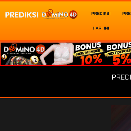
PREDIKSI
PRE
HARI INI
PREDI