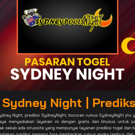
l Sydney Night | Predik
ydney Night, prediksi SydneyNight, bocoran rumus SydneyNight jitu y
ercaya menyediakan layanan ini dengan gratis dan khusus untuk
ak sekali ada situssite yang mempunyai layanan prediksi togel dan 
ediakan prediksi memang bisa memberikan rumus angka tembus dan t