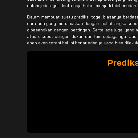
dalam judi togel. Tentu saja hal ini menjadi lebih muda
Dalam membuat suatu prediksi togel biasanya berdas
cara ada yang merumuskan dengan meliat angka sebe
dipasangkan dengan bettingan. Serta ada juga yang
atau disebut dengan dukun dan lain sebagainya. Jad
aneh akan tetapi hal ini benar adanya yang bisa dilaku
Predik