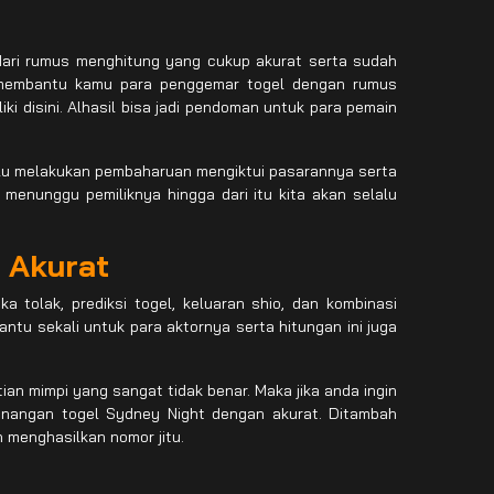
 dari rumus menghitung yang cukup akurat serta sudah
an membantu kamu para penggemar togel dengan rumus
ki disini. Alhasil bisa jadi pendoman untuk para pemain
lalu melakukan pembaharuan mengiktui pasarannya serta
enunggu pemiliknya hingga dari itu kita akan selalu
i Akurat
 tolak, prediksi togel, keluaran shio, dan kombinasi
ntu sekali untuk para aktornya serta hitungan ini juga
an mimpi yang sangat tidak benar. Maka jika anda ingin
enangan togel Sydney Night dengan akurat. Ditambah
n menghasilkan nomor jitu.