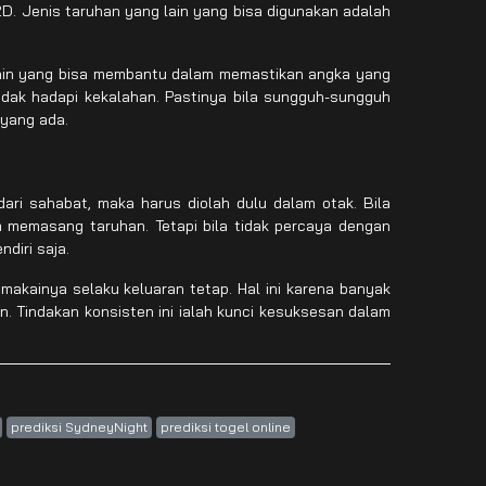
D. Jenis taruhan yang lain yang bisa digunakan adalah
 lain yang bisa membantu dalam memastikan angka yang
tidak hadapi kekalahan. Pastinya bila sungguh-sungguh
yang ada.
dari sahabat, maka harus diolah dulu dalam otak. Bila
m memasang taruhan. Tetapi bila tidak percaya dengan
diri saja.
makainya selaku keluaran tetap. Hal ini karena banyak
. Tindakan konsisten ini ialah kunci kesuksesan dalam
prediksi SydneyNight
prediksi togel online