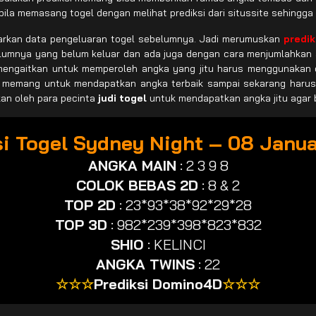
h bila memasang togel dengan melihat prediksi dari situssite sehingg
arkan data pengeluaran togel sebelumnya. Jadi merumuskan
predik
lumnya yang belum keluar dan ada juga dengan cara menjumlahkan 
 mengaitkan untuk memperoleh angka yang jitu harus menggunakan 
i memang untuk mendapatkan angka terbaik sampai sekarang harus
kan oleh para pecinta
judi togel
untuk mendapatkan angka jitu agar 
si Togel Sydney Night – 08 Janua
ANGKA MAIN
:
2 3 9 8
COLOK BEBAS 2D
:
8 & 2
TOP 2D
:
23*93*38*92*29*28
TOP 3D
:
982*239*398*823*832
SHIO
:
KELINCI
ANGKA TWINS
:
22
☆☆☆
Prediksi Domino4D
☆☆☆