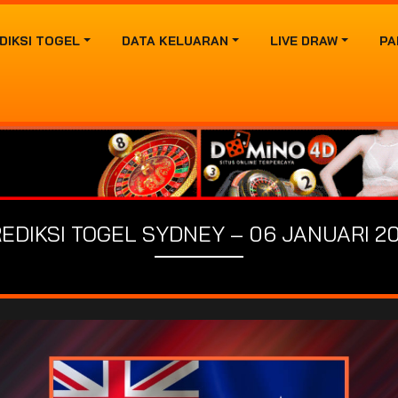
DIKSI TOGEL
DATA KELUARAN
LIVE DRAW
PA
EDIKSI TOGEL SYDNEY – 06 JANUARI 2