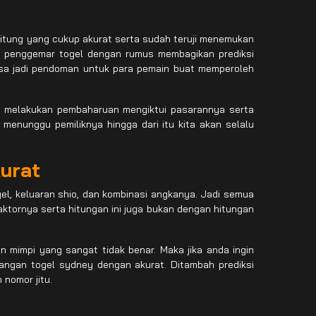
hitung yang cukup akurat serta sudah teruji menemukan
ra penggemar togel dengan rumus membagikan prediksi
 bisa jadi pendoman untuk para pemain buat memperoleh
lu melakukan pembaharuan mengiktui pasarannya serta
enunggu pemiliknya hingga dari itu kita akan selalu
kurat
gel, keluaran shio, dan kombinasi angkanya. Jadi semua
aktornya serta hitungan ini juga bukan dengan hitungan
n mimpi yang sangat tidak benar. Maka jika anda ingin
ngan togel sydney dengan akurat. Ditambah prediksi
 nomor jitu.