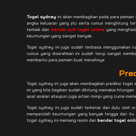
Togel sydney
ini akan membagikan pada para pemain s
angka keluaran yang jitu serta rumus menghitung te
terbaik dari
bandar judi togel online
yang menghasilk
keuntungan yang sangat banyak.
Togel sydney ini juga sudah terbiasa menggunakan r
rumus yang diserahkan ini sudah teruji sangat memb
membantu para pemain buat meraihnya.
Pred
Togel sydney ini juga akan membagikan prediksi togel 
ini yang kita bagikan sudah dihitung memakai hitungan
asal asalan ataupun juga artian mimpi yang cuma me
Togel sydney ini juga sudah terkenal dari dulu oleh 
memperoleh keuntungan yang banyak hingga dari itu
togel sydney ini memang resmi dari
bandar togel onl