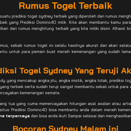
Rumus Togel Terbaik
uatu prediksi togel sydney terbaik yang diperoleh dari rumus meng
rbaik yang Prediksi Domino4D milik. Kita akan membantu kamu pa
an dari rumus menghitung terbaik yang kita miliki disini. Alhasil
umus, sebab rumus togel ini selalu hasilnya akurat dan akan sela
antu untuk para pemain buat meraih kemenangan yang sudah lama m
iksi Togel Sydney Yang Teruji A
sdy yang mencakup angka jitu, angka mistik, angka tolak, prediksi to
 yang terbaik serta sudah teruji sangat membantu sekali untuk para 
mercayakan kemenangan semata.
orang tua yang cuma memercayakan hitungan asal asalan atau artia
 situs Prediksi Domino4D bisa membantu anda dalam meraih kemena
ine terpercaya
dan bisa anda ikuti Sampai selesai dan menghasilkan
Bocoran Sydney Malam ini