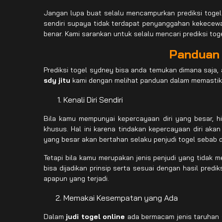
Jangan lupa buat selalu mencampurkan prediksi togel 
sendiri supaya tidak terdapat penyanggahan kekecew
benar. Kami sarankan untuk selalu mencari prediksi tog
Panduan 
Prediksi togel sydney bisa anda temukan dimana saja,
sdy jitu
kami dengan melihat panduan dalam memastikan
Kenali Diri Sendiri
Bila kamu mempunyai kepercayaan diri yang besar, 
khusus. Hal ini karena tindakan kepercayaan diri ak
yang besar akan bertahan selaku penjudi togel sebab 
Tetapi bila kamu merupakan jenis penjudi yang tidak me
bisa dijadikan prinsip serta sesuai dengan hasil predi
apapun yang terjadi.
Memakai Kesempatan yang Ada
Dalam
judi togel online
ada bermacam jenis taruhan s