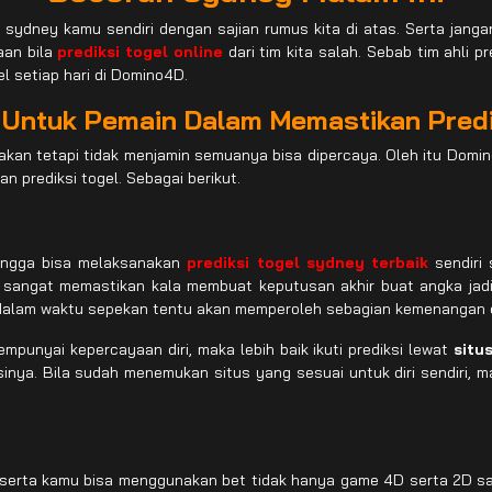
sydney kamu sendiri dengan sajian rumus kita di atas. Serta jangan
aan bila
prediksi togel online
dari tim kita salah. Sebab tim ahli p
el setiap hari di Domino4D.
Untuk Pemain Dalam Memastikan Predi
 akan tetapi tidak menjamin semuanya bisa dipercaya. Oleh itu Domi
 prediksi togel. Sebagai berikut.
hingga bisa melaksanakan
prediksi togel sydney terbaik
sendiri
an sangat memastikan kala membuat keputusan akhir buat angka jadi
dalam waktu sepekan tentu akan memperoleh sebagian kemenangan dar
mpunyai kepercayaan diri, maka lebih baik ikuti prediksi lewat
situs
ksinya. Bila sudah menemukan situs yang sesuai untuk diri sendiri, 
erta kamu bisa menggunakan bet tidak hanya game 4D serta 2D saja