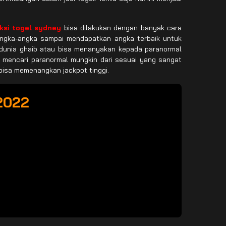
ksi togel sydney
bisa dilakukan dengan banyak cara
ngka-angka sampai mendapatkan angka terbaik untuk
dunia ghaib atau bisa menanyakan kepada paranormal
 mencari paranormal mungkin dari sesuai yang sangat
bisa memenangkan jackpot tinggi.
2022