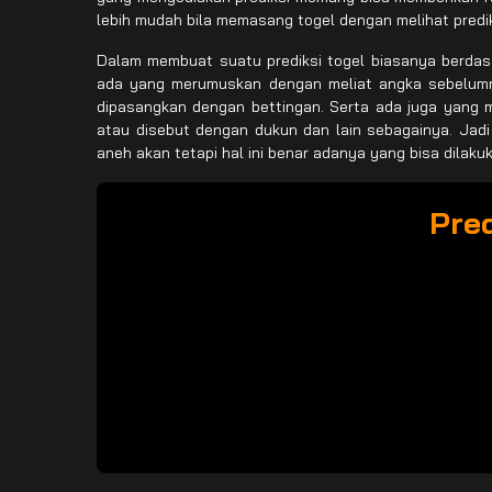
lebih mudah bila memasang togel dengan melihat predik
Dalam membuat suatu prediksi togel biasanya berda
ada yang merumuskan dengan meliat angka sebelumn
dipasangkan dengan bettingan. Serta ada juga yang
atau disebut dengan dukun dan lain sebagainya. Jad
aneh akan tetapi hal ini benar adanya yang bisa dilaku
Pre