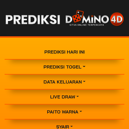
PREDIKSI HARI INI
PREDIKSI TOGEL
DATA KELUARAN
LIVE DRAW
PAITO WARNA
SYAIR