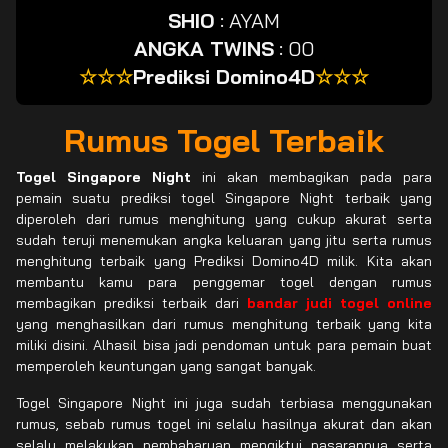
SHIO
:
AYAM
ANGKA TWINS
:
00
☆☆☆
Prediksi Domino4D
☆☆☆
Rumus Togel Terbaik
Togel Singapore Night
ini akan membagikan pada para
pemain suatu prediksi togel Singapore Night terbaik yang
diperoleh dari rumus menghitung yang cukup akurat serta
sudah teruji menemukan angka keluaran yang jitu serta rumus
menghitung terbaik yang Prediksi Domino4D milik. Kita akan
membantu kamu para penggemar togel dengan rumus
membagikan prediksi terbaik dari
bandar judi togel online
yang menghasilkan dari rumus menghitung terbaik yang kita
miliki disini. Alhasil bisa jadi pendoman untuk para pemain buat
memperoleh keuntungan yang sangat banyak.
Togel Singapore Night ini juga sudah terbiasa menggunakan
rumus, sebab rumus togel ini selalu hasilnya akurat dan akan
selalu melakukan pembaharuan mengiktui pasarannya serta