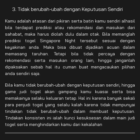
Tidak berubah-ubah dengan Keputusan Sendiri
Kamu adalah atasan dari pikiran serta batin kamu sendiri alhasil
bila terdapat prediksi atau rekomendasi dan masukan dari
sahabat, maka harus diolah dulu dalam otak. Bila memanglah
prediksi togel Singapore Night tersebut sesuai dengan
keyakinan anda. Maka bisa dibuat dijadikan acuan dalam
memasang taruhan. Tetapi bila tidak percaya dengan
rekomendasi serta masukan orang lain, hingga janganlah
dipaksakan sebab hal itu cuman buat mengacaukan pilihan
anda sendiri saja.
Bila kamu tidak berubah-ubah dengan keputusan sendiri, hingga
game judi togel akan gampang kamu kuasai serta bisa
memakainya selaku keluaran tetap. Hal ini karena banyak sekali
para penjudi togel yang selalu kalah karena tidak mempunyai
tindakan tidak berubah-ubah dalam membuat keputusan.
Tindakan konsisten ini ialah kunci kesuksesan dalam main judi
togel serta menghindarkan kamu dari kekalahan