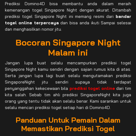
Prediksi Domino4D bisa membantu anda dalam meraih
kemenangan togel Singapore Night dengan akurat. Ditambah
prediksi togel Singapore Night ini memang resmi dari
bandar
togel online terpercaya
dan bisa anda ikuti Sampai selesai
dan menghasilkan nomor jitu.
Bocoran Singapore Night
Malam ini
Jangan lupa buat selalu mencampurkan prediksi togel
Singapore Night kamu sendiri dengan sajian rumus kita di atas.
Serta jangan lupa lagi buat selalu mengutamakan prediksi
SingaporeNight jitu sendiri supaya tidak terdapat
penyanggahan kekecewaan bila
prediksi togel online
dari tim
kita salah. Sebab tim ahli prediksi SingaporeNight kita juga
orang yang tentu tidak akan selalu benar. Kami sarankan untuk
selalu mencari prediksi togel setiap hari di Domino4D.
Panduan Untuk Pemain Dalam
Memastikan Prediksi Togel