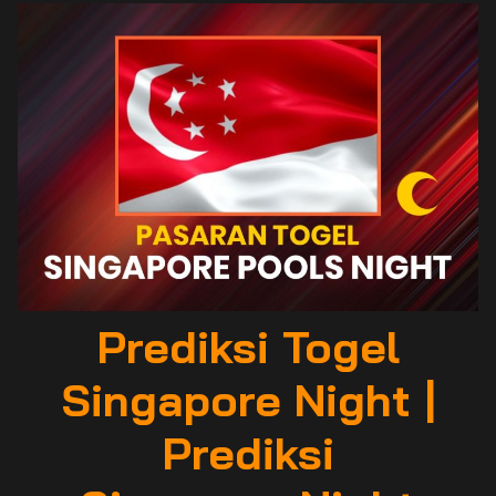
Prediksi Togel
Singapore Night |
Prediksi