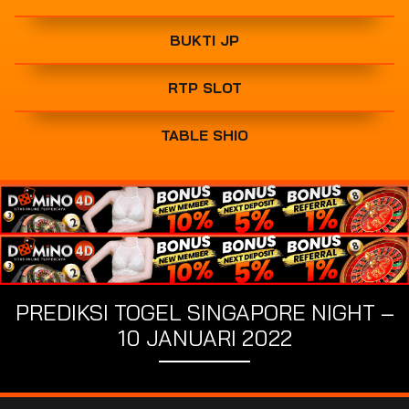
BUKTI JP
RTP SLOT
TABLE SHIO
PREDIKSI TOGEL SINGAPORE NIGHT –
10 JANUARI 2022