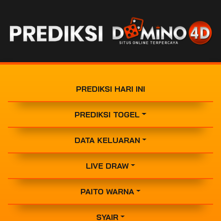
PREDIKSI HARI INI
PREDIKSI TOGEL
DATA KELUARAN
LIVE DRAW
PAITO WARNA
SYAIR