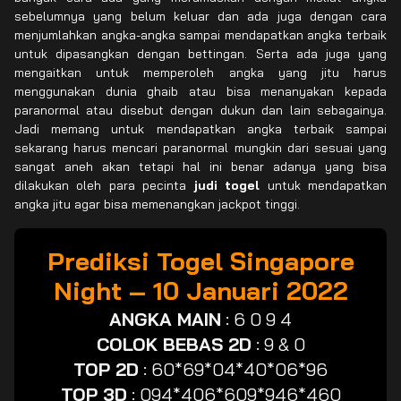
sebelumnya yang belum keluar dan ada juga dengan cara
menjumlahkan angka-angka sampai mendapatkan angka terbaik
untuk dipasangkan dengan bettingan. Serta ada juga yang
mengaitkan untuk memperoleh angka yang jitu harus
menggunakan dunia ghaib atau bisa menanyakan kepada
paranormal atau disebut dengan dukun dan lain sebagainya.
Jadi memang untuk mendapatkan angka terbaik sampai
sekarang harus mencari paranormal mungkin dari sesuai yang
sangat aneh akan tetapi hal ini benar adanya yang bisa
dilakukan oleh para pecinta
judi togel
untuk mendapatkan
angka jitu agar bisa memenangkan jackpot tinggi.
Prediksi Togel Singapore
Night – 10 Januari 2022
ANGKA MAIN
:
6 0 9 4
COLOK BEBAS 2D
:
9 & 0
TOP 2D
:
60*69*04*40*06*96
TOP 3D
:
094*406*609*946*460