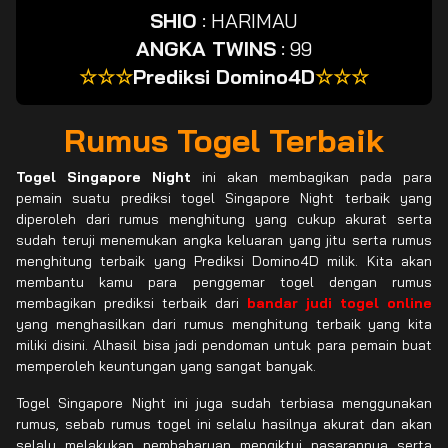
SHIO
:
HARIMAU
ANGKA TWINS
:
99
☆☆☆
Prediksi Domino4D
☆☆☆
Rumus Togel Terbaik
Togel Singapore Night
ini akan membagikan pada para
pemain suatu prediksi togel Singapore Night terbaik yang
diperoleh dari rumus menghitung yang cukup akurat serta
sudah teruji menemukan angka keluaran yang jitu serta rumus
menghitung terbaik yang Prediksi Domino4D milik. Kita akan
membantu kamu para penggemar togel dengan rumus
membagikan prediksi terbaik dari
bandar judi togel online
yang menghasilkan dari rumus menghitung terbaik yang kita
miliki disini. Alhasil bisa jadi pendoman untuk para pemain buat
memperoleh keuntungan yang sangat banyak.
Togel Singapore Night ini juga sudah terbiasa menggunakan
rumus, sebab rumus togel ini selalu hasilnya akurat dan akan
selalu melakukan pembaharuan mengiktui pasarannya serta