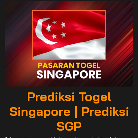
Prediksi Togel
Singapore | Prediksi
SGP