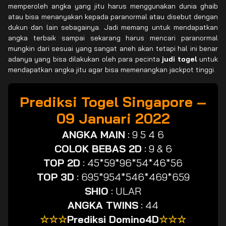
memperoleh angka yang jitu harus menggunakan dunia ghaib
atau bisa menanyakan kepada paranormal atau disebut dengan
dukun dan lain sebagainya. Jadi memang untuk mendapatkan
angka terbaik sampai sekarang harus mencari paranormal
mungkin dari sesuai yang sangat aneh akan tetapi hal ini benar
adanya yang bisa dilakukan oleh para pecinta
judi togel
untuk
mendapatkan angka jitu agar bisa memenangkan jackpot tinggi.
Prediksi Togel Singapore –
09 Januari 2022
ANGKA MAIN
:
9 5 4 6
COLOK BEBAS 2D
:
9 & 6
TOP 2D
:
45*59*96*54*46*56
TOP 3D
:
695*954*546*469*659
SHIO
:
ULAR
ANGKA TWINS
:
44
☆☆☆
Prediksi Domino4D
☆☆☆