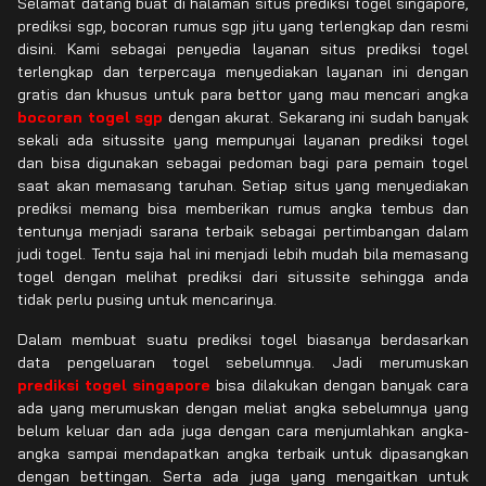
Selamat datang buat di halaman situs prediksi togel singapore,
prediksi sgp, bocoran rumus sgp jitu yang terlengkap dan resmi
disini. Kami sebagai penyedia layanan situs prediksi togel
terlengkap dan terpercaya menyediakan layanan ini dengan
gratis dan khusus untuk para bettor yang mau mencari angka
bocoran togel sgp
dengan akurat. Sekarang ini sudah banyak
sekali ada situssite yang mempunyai layanan prediksi togel
dan bisa digunakan sebagai pedoman bagi para pemain togel
saat akan memasang taruhan. Setiap situs yang menyediakan
prediksi memang bisa memberikan rumus angka tembus dan
tentunya menjadi sarana terbaik sebagai pertimbangan dalam
judi togel. Tentu saja hal ini menjadi lebih mudah bila memasang
togel dengan melihat prediksi dari situssite sehingga anda
tidak perlu pusing untuk mencarinya.
Dalam membuat suatu prediksi togel biasanya berdasarkan
data pengeluaran togel sebelumnya. Jadi merumuskan
prediksi togel singapore
bisa dilakukan dengan banyak cara
ada yang merumuskan dengan meliat angka sebelumnya yang
belum keluar dan ada juga dengan cara menjumlahkan angka-
angka sampai mendapatkan angka terbaik untuk dipasangkan
dengan bettingan. Serta ada juga yang mengaitkan untuk