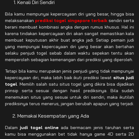
Kenali Diri Sendiri
Bila kamu mempunyai kepercayaan diri yang besar, hingga bisa
melaksanakan
prediksi togel singapore terbaik
sendiri serta
berani membuat kombinasi angka dengan rumus khusus. Hal ini
karena tindakan kepercayaan diri akan sangat memastikan kala
membuat keputusan akhir buat angka jadi. Setiap pemain judi
yang mempunyai kepercayaan diri yang besar akan bertahan
selaku penjudi togel sebab dalam waktu sepekan tentu akan
memperoleh sebagian kemenangan dari prediksi yang diperoleh.
Tetapi bila kamu merupakan jenis penjudi yang tidak mempunyai
kepercayaan diri, maka lebih baik ikuti prediksi lewat
situs judi
togel
. Memilih salah satu situs togel yang dikira bisa dijadikan
prinsip serta sesuai dengan hasil prediksinya. Bila sudah
menemukan situs yang sesuai untuk diri sendiri, maka ikutilah
prediksinya terus menerus, jangan berubah apapun yang terjadi.
Memakai Kesempatan yang Ada
Dalam
judi togel online
ada bermacam jenis taruhan serta
kamu bisa menggunakan bet tidak hanya game 4D serta 2D