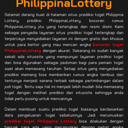
PhilippinaLottery
Selamat datang buat di halaman situs prediksi togel Philippina
Lottery, prediksi PhilippinaLottery, bocoran rumus
PhilippinaLottery jitu yang terlengkap dan resmi disini. Kami
sebagai penyedia layanan situs prediksi togel terlengkap dan
terpercaya menyediakan layanan ini dengan gratis dan khusus
untuk para bettor yang mau mencari angka
bocoran togel
PhilippinaLottery
dengan akurat. Sekarang ini sudah banyak
sekali ada situssite yang mempunyai layanan prediksi togel
dan bisa digunakan sebagai pedoman bagi para pemain togel
saat akan memasang taruhan. Setiap situs yang menyediakan
prediksi memang bisa memberikan rumus angka tembus dan
tentunya menjadi sarana terbaik sebagai pertimbangan dalam
judi togel. Tentu saja hal ini menjadi lebih mudah bila memasang
togel dengan melihat prediksi dari situssite sehingga anda
tidak perlu pusing untuk mencarinya.
Dalam membuat suatu prediksi togel biasanya berdasarkan
data pengeluaran togel sebelumnya. Jadi merumuskan
prediksi togel Philippina Lottery
bisa dilakukan dengan
banyak cara ada yang merumuskan dengan meliat angka