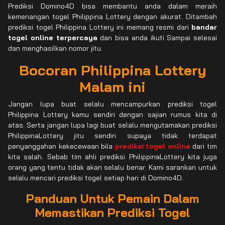
Prediksi Domino4D bisa membantu anda dalam meraih
kemenangan togel Philippina Lottery dengan akurat. Ditambah
prediksi togel Philippina Lottery ini memang resmi dari
bandar
togel online terpercaya
dan bisa anda ikuti Sampai selesai
dan menghasilkan nomor jitu.
Bocoran Philippina Lottery
Malam ini
Jangan lupa buat selalu mencampurkan prediksi togel
Philippina Lottery kamu sendiri dengan sajian rumus kita di
atas. Serta jangan lupa lagi buat selalu mengutamakan prediksi
PhilippinaLottery jitu sendiri supaya tidak terdapat
penyanggahan kekecewaan bila
prediksi togel online
dari tim
kita salah. Sebab tim ahli prediksi PhilippinaLottery kita juga
orang yang tentu tidak akan selalu benar. Kami sarankan untuk
selalu mencari prediksi togel setiap hari di Domino4D.
Panduan Untuk Pemain Dalam
Memastikan Prediksi Togel