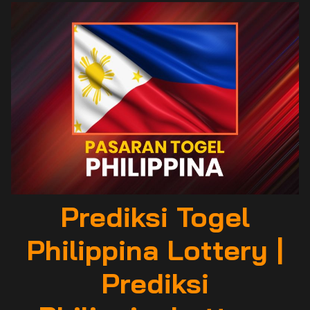
Prediksi Togel
Philippina Lottery |
Prediksi