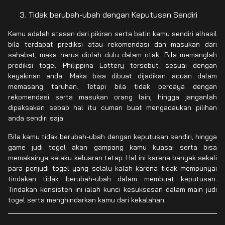
Tidak berubah-ubah dengan Keputusan Sendiri
Kamu adalah atasan dari pikiran serta batin kamu sendiri alhasil
bila terdapat prediksi atau rekomendasi dan masukan dari
sahabat, maka harus diolah dulu dalam otak. Bila memanglah
prediksi togel Philippina Lottery tersebut sesuai dengan
keyakinan anda. Maka bisa dibuat dijadikan acuan dalam
memasang taruhan. Tetapi bila tidak percaya dengan
rekomendasi serta masukan orang lain, hingga janganlah
dipaksakan sebab hal itu cuman buat mengacaukan pilihan
anda sendiri saja.
Bila kamu tidak berubah-ubah dengan keputusan sendiri, hingga
game judi togel akan gampang kamu kuasai serta bisa
memakainya selaku keluaran tetap. Hal ini karena banyak sekali
para penjudi togel yang selalu kalah karena tidak mempunyai
tindakan tidak berubah-ubah dalam membuat keputusan.
Tindakan konsisten ini ialah kunci kesuksesan dalam main judi
togel serta menghindarkan kamu dari kekalahan.