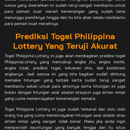
rumus yang diserahkan ini sudah teruji sangat membantu untuk
para pemain buat meraih kemenangan yang sudah lama
menunggu pemiliknya hingga dari itu kita akan selalu membantu
para pemain buat meraihnya.
Prediksi Togel Philippina
Lottery Yang Teruji Akurat
Togel Philippina Lottery ini juga akan membagikan prediksi togel
PhilippinaLottery yang mencakup angka jitu, angka mistik,
angka tolak, prediksi togel, keluaran shio, dan kombinasi
angkanya. Jadi semua ini yang kita bagikan sudah dihitung
memakai hitungan yang terbaik serta sudah teruji sangat
membantu sekali untuk para aktornya serta hitungan ini juga
bukan dengan hitungan asal asalan ataupun juga artian mimpi
yang cuma memercayakan kemenangan semata.
Togel Philippina Lottery ini juga sudah terkenal dari dulu oleh
orang tua yang cuma memercayakan hitungan asal asalan atau
artian mimpi yang sangat tidak benar. Maka jika anda ingin
memperoleh keuntungan yang banyak hingga dari itu situs