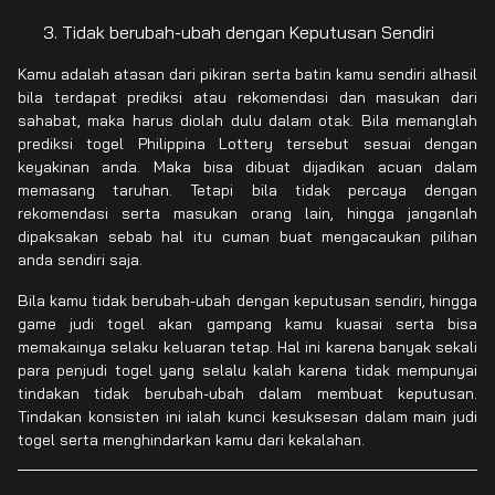
Tidak berubah-ubah dengan Keputusan Sendiri
Kamu adalah atasan dari pikiran serta batin kamu sendiri alhasil
bila terdapat prediksi atau rekomendasi dan masukan dari
sahabat, maka harus diolah dulu dalam otak. Bila memanglah
prediksi togel Philippina Lottery tersebut sesuai dengan
keyakinan anda. Maka bisa dibuat dijadikan acuan dalam
memasang taruhan. Tetapi bila tidak percaya dengan
rekomendasi serta masukan orang lain, hingga janganlah
dipaksakan sebab hal itu cuman buat mengacaukan pilihan
anda sendiri saja.
Bila kamu tidak berubah-ubah dengan keputusan sendiri, hingga
game judi togel akan gampang kamu kuasai serta bisa
memakainya selaku keluaran tetap. Hal ini karena banyak sekali
para penjudi togel yang selalu kalah karena tidak mempunyai
tindakan tidak berubah-ubah dalam membuat keputusan.
Tindakan konsisten ini ialah kunci kesuksesan dalam main judi
togel serta menghindarkan kamu dari kekalahan.