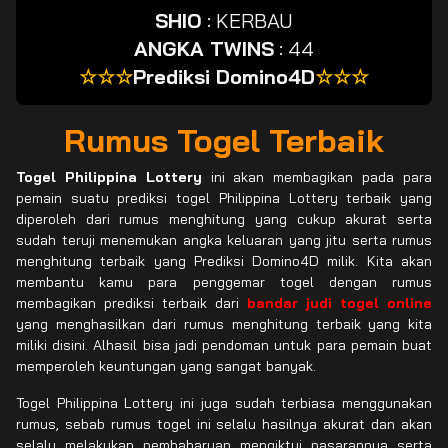
SHIO
:
KERBAU
ANGKA TWINS
:
44
☆☆☆
Prediksi Domino4D
☆☆☆
Rumus Togel Terbaik
Togel Philippina Lottery
ini akan membagikan pada para
pemain suatu prediksi togel Philippina Lottery terbaik yang
diperoleh dari rumus menghitung yang cukup akurat serta
sudah teruji menemukan angka keluaran yang jitu serta rumus
menghitung terbaik yang Prediksi Domino4D milik. Kita akan
membantu kamu para penggemar togel dengan rumus
membagikan prediksi terbaik dari
bandar judi togel online
yang menghasilkan dari rumus menghitung terbaik yang kita
miliki disini. Alhasil bisa jadi pendoman untuk para pemain buat
memperoleh keuntungan yang sangat banyak.
Togel Philippina Lottery ini juga sudah terbiasa menggunakan
rumus, sebab rumus togel ini selalu hasilnya akurat dan akan
selalu melakukan pembaharuan mengiktui pasarannya serta