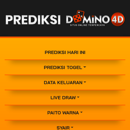
PREDIKSI HARI INI
PREDIKSI TOGEL
DATA KELUARAN
LIVE DRAW
PAITO WARNA
SYAIR