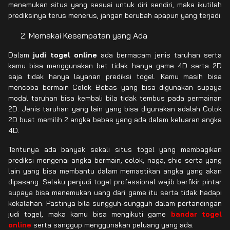
menemukan situs yang sesuai untuk diri sendiri, maka ikutilah
prediksinya terus menerus, jangan berubah apapun yang terjadi.
Memakai Kesempatan yang Ada
Dalam
judi togel online
ada bermacam jenis taruhan serta
kamu bisa menggunakan bet tidak hanya game 4D serta 2D
saja tidak hanya layanan prediksi togel. Kamu masih bisa
mencoba bermain Colok Bebas yang bisa digunakan supaya
modal taruhan bisa kembali bila tidak tembus pada permainan
2D. Jenis taruhan yang lain yang bisa digunakan adalah Colok
2D buat memilih 2 angka bebas yang ada dalam keluaran angka
4D.
Tentunya ada banyak sekali situs togel yang membagikan
prediksi mengenai angka bermain, colok, naga, shio serta yang
lain yang bisa membantu dalam memastikan angka yang akan
dipasang. Selaku penjudi togel professional wajib berfikir pintar
supaya bisa menemukan uang dari game itu serta tidak hadapi
kekalahan. Pastinya bila sungguh-sungguh dalam pertandingan
judi togel, maka kamu bisa mengikuti game
bandar togel
online
serta sanggup menggunakan peluang yang ada.