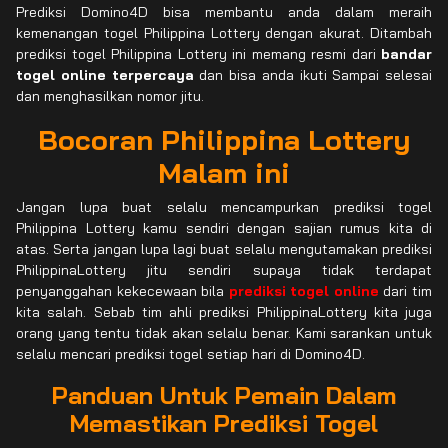
Prediksi Domino4D bisa membantu anda dalam meraih
kemenangan togel Philippina Lottery dengan akurat. Ditambah
prediksi togel Philippina Lottery ini memang resmi dari
bandar
togel online terpercaya
dan bisa anda ikuti Sampai selesai
dan menghasilkan nomor jitu.
Bocoran Philippina Lottery
Malam ini
Jangan lupa buat selalu mencampurkan prediksi togel
Philippina Lottery kamu sendiri dengan sajian rumus kita di
atas. Serta jangan lupa lagi buat selalu mengutamakan prediksi
PhilippinaLottery jitu sendiri supaya tidak terdapat
penyanggahan kekecewaan bila
prediksi togel online
dari tim
kita salah. Sebab tim ahli prediksi PhilippinaLottery kita juga
orang yang tentu tidak akan selalu benar. Kami sarankan untuk
selalu mencari prediksi togel setiap hari di Domino4D.
Panduan Untuk Pemain Dalam
Memastikan Prediksi Togel