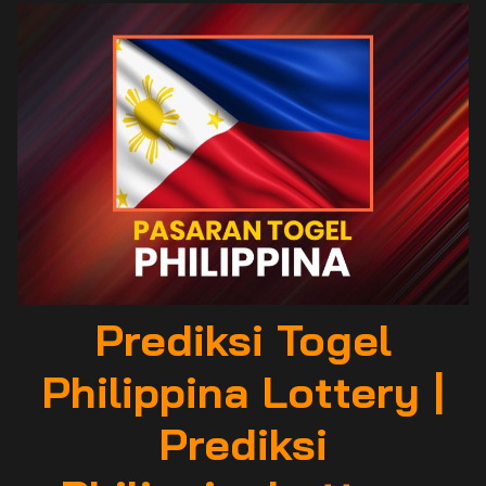
Prediksi Togel
Philippina Lottery |
Prediksi