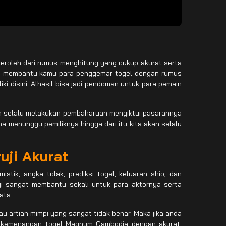
eroleh dari rumus menghitung yang cukup akurat serta
akan membantu kamu para penggemar togel dengan rumus
ki disini. Alhasil bisa jadi pendoman untuk para pemain
an selalu melakukan pembaharuan mengiktui pasarannya
 menunggu pemiliknya hingga dari itu kita akan selalu
uji Akurat
ik, angka tolak, prediksi togel, keluaran shio, dan
ji sangat membantu sekali untuk para aktornya serta
ata.
u artian mimpi yang sangat tidak benar. Maka jika anda
ih kemenangan togel Magnum Cambodia dengan akurat.