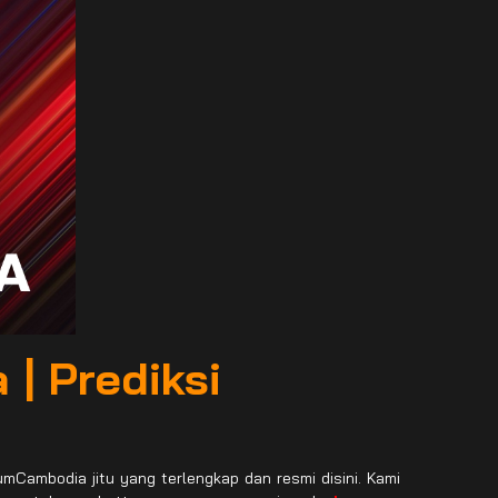
| Prediksi
Cambodia jitu yang terlengkap dan resmi disini. Kami