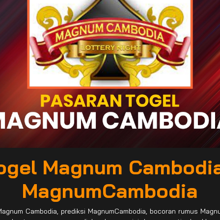
Togel Magnum Cambodia 
MagnumCambodia
 Magnum Cambodia, prediksi MagnumCambodia, bocoran rumus Magnum