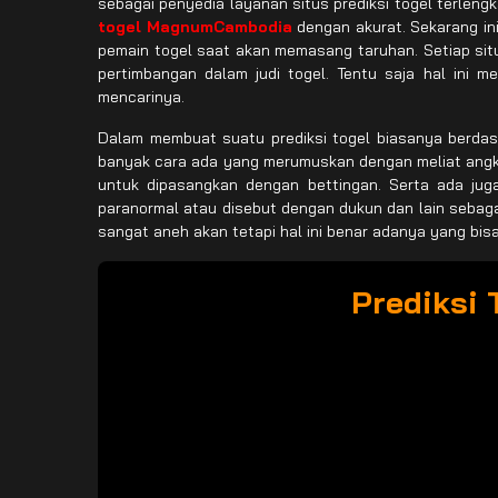
sebagai penyedia layanan situs prediksi togel terlen
togel MagnumCambodia
dengan akurat. Sekarang in
pemain togel saat akan memasang taruhan. Setiap si
pertimbangan dalam judi togel. Tentu saja hal ini m
mencarinya.
Dalam membuat suatu prediksi togel biasanya berda
banyak cara ada yang merumuskan dengan meliat angk
untuk dipasangkan dengan bettingan. Serta ada ju
paranormal atau disebut dengan dukun dan lain sebag
sangat aneh akan tetapi hal ini benar adanya yang bis
Prediksi