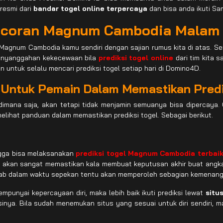
resmi dari
bandar togel online terpercaya
dan bisa anda ikuti Sa
coran Magnum Cambodia Malam 
Magnum Cambodia kamu sendiri dengan sajian rumus kita di atas. Ser
penyanggahan kekecewaan bila
prediksi togel online
dari tim kita 
n untuk selalu mencari prediksi togel setiap hari di Domino4D.
Untuk Pemain Dalam Memastikan Predi
imana saja, akan tetapi tidak menjamin semuanya bisa dipercaya. 
lihat panduan dalam memastikan prediksi togel. Sebagai berikut.
ngga bisa melaksanakan
prediksi togel Magnum Cambodia terbai
ri akan sangat memastikan kala membuat keputusan akhir buat angk
ebab dalam waktu sepekan tentu akan memperoleh sebagian kemenangan
mpunyai kepercayaan diri, maka lebih baik ikuti prediksi lewat
situs
ksinya. Bila sudah menemukan situs yang sesuai untuk diri sendiri, 