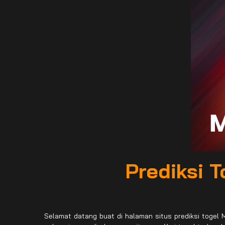
Prediksi 
Selamat datang buat di halaman situs prediksi togel