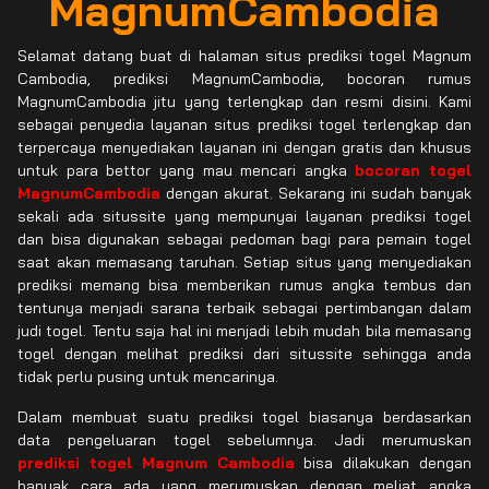
MagnumCambodia
Selamat datang buat di halaman situs prediksi togel Magnum
Cambodia, prediksi MagnumCambodia, bocoran rumus
MagnumCambodia jitu yang terlengkap dan resmi disini. Kami
sebagai penyedia layanan situs prediksi togel terlengkap dan
terpercaya menyediakan layanan ini dengan gratis dan khusus
untuk para bettor yang mau mencari angka
bocoran togel
MagnumCambodia
dengan akurat. Sekarang ini sudah banyak
sekali ada situssite yang mempunyai layanan prediksi togel
dan bisa digunakan sebagai pedoman bagi para pemain togel
saat akan memasang taruhan. Setiap situs yang menyediakan
prediksi memang bisa memberikan rumus angka tembus dan
tentunya menjadi sarana terbaik sebagai pertimbangan dalam
judi togel. Tentu saja hal ini menjadi lebih mudah bila memasang
togel dengan melihat prediksi dari situssite sehingga anda
tidak perlu pusing untuk mencarinya.
Dalam membuat suatu prediksi togel biasanya berdasarkan
data pengeluaran togel sebelumnya. Jadi merumuskan
prediksi togel Magnum Cambodia
bisa dilakukan dengan
banyak cara ada yang merumuskan dengan meliat angka