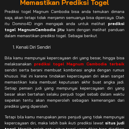
Memastikan Prediksi Togel
Prediksi togel Magnum Cambodia bisa anda temukan dimana
saja, akan tetapi tidak menjamin semuanya bisa dipercaya. Oleh
itu Domino4D ingin mengajak anda untuk melihat
prediksi
togel MagnumCambodia jitu
kami dengan melihat panduan
dalam memastikan prediksi togel. Sebagai berikut.
Kenali Diri Sendiri
Bila kamu mempunyai kepercayaan diri yang besar, hingga bisa
melaksanakan
prediksi togel Magnum Cambodia terbaik
sendiri serta berani membuat kombinasi angka dengan rumus
khusus. Hal ini karena tindakan kepercayaan diri akan sangat
memastikan kala membuat keputusan akhir buat angka jadi.
Setiap pemain judi yang mempunyai kepercayaan diri yang
besar akan bertahan selaku penjudi togel sebab dalam waktu
sepekan tentu akan memperoleh sebagian kemenangan dari
prediksi yang diperoleh.
Tetapi bila kamu merupakan jenis penjudi yang tidak mempunyai
kepercayaan diri, maka lebih baik ikuti prediksi lewat
situs judi
togel
. Memilih salah satu situs togel yang dikira bisa dijadikan