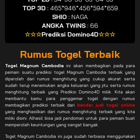
TOP 3D
:
465*946*456*594*659
SHIO
:
NAGA
ANGKA TWINS
:
66
☆☆☆
Prediksi Domino4D
☆☆☆
Rumus Togel Terbaik
Togel Magnum Cambodia
ini akan membagikan pada para
pemain suatu prediksi togel Magnum Cambodia terbaik yang
diperoleh dari rumus menghitung yang cukup akurat serta
sudah teruji menemukan angka keluaran yang jitu serta rumus
menghitung terbaik yang Prediksi Domino4D milik. Kita akan
membantu kamu para penggemar togel dengan rumus
membagikan prediksi terbaik dari
bandar judi togel online
yang menghasilkan dari rumus menghitung terbaik yang kita
miliki disini. Alhasil bisa jadi pendoman untuk para pemain buat
memperoleh keuntungan yang sangat banyak.
Togel Magnum Cambodia ini juga sudah terbiasa menggunakan