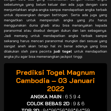
sebelumnya yang belum keluar dan ada juga dengan cara
menjumlahkan angka-angka sampai mendapatkan angka terbaik
untuk dipasangkan dengan bettingan. Serta ada juga yang
mengaitkan untuk memperoleh angka yang jitu harus
menggunakan dunia ghaib atau bisa menanyakan kepada
paranormal atau disebut dengan dukun dan lain sebagainya.
Jadi memang untuk mendapatkan angka terbaik sampai
sekarang harus mencari paranormal mungkin dari sesuai yang
sangat aneh akan tetapi hal ini benar adanya yang bisa
dilakukan oleh para pecinta
judi togel
untuk mendapatkan
angka jitu agar bisa memenangkan jackpot tinggi.
Prediksi Togel Magnum
Cambodia – 03 Januari
2022
ANGKA MAIN
:
6 5 9 4
COLOK BEBAS 2D
:
9 & 6
TOP 2D
:
94*96*56*69*64*59