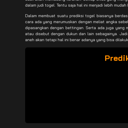
dalam judi togel. Tentu saja hal ini menjadi lebih muda
Dalam membuat suatu prediksi togel biasanya berda
cara ada yang merumuskan dengan meliat angka sebe
dipasangkan dengan bettingan. Serta ada juga yang
atau disebut dengan dukun dan lain sebagainya. Jad
aneh akan tetapi hal ini benar adanya yang bisa dilaku
Predi