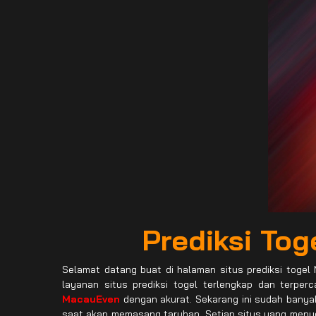
Prediksi Tog
Selamat datang buat di halaman situs prediksi togel
layanan situs prediksi togel terlengkap dan terp
MacauEven
dengan akurat. Sekarang ini sudah banya
saat akan memasang taruhan. Setiap situs yang meny