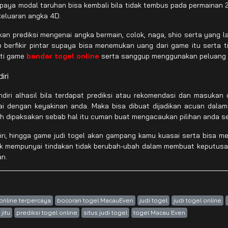
ya modal taruhan bisa kembali bila tidak tembus pada permainan 2
keluaran angka 4D.
kan prediksi mengenai angka bermain, colok, naga, shio serta yang
ib berfikir pintar supaya bisa menemukan uang dari game itu serta 
uti game
bandar togel online
serta sanggup menggunakan peluang 
iri
diri alhasil bila terdapat prediksi atau rekomendasi dan masukan 
i dengan keyakinan anda. Maka bisa dibuat dijadikan acuan dalam
h dipaksakan sebab hal itu cuman buat mengacaukan pilihan anda sen
i, hingga game judi togel akan gampang kamu kuasai serta bisa me
idak mempunyai tindakan tidak berubah-ubah dalam membuat keputusan
an.
online terpercaya
bocoran togel MacauEven
judi togel
judi togel online
jitu
prediksi togel online
situs judi togel
togel Macau Even