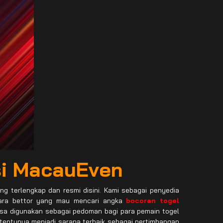
ksi MacauEven
g terlengkap dan resmi disini. Kami sebagai penyedia
 para bettor yang mau mencari angka
bocoran togel
bisa digunakan sebagai pedoman bagi para pemain togel
entunya menjadi sarana terbaik sebagai pertimbangan