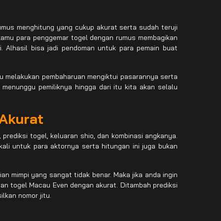
rumus menghitung yang cukup akurat serta sudah teruji
u kamu para penggemar togel dengan rumus membagikan
i. Alhasil bisa jadi pendoman untuk para pemain buat
lalu melakukan pembaharuan mengiktui pasarannya serta
enunggu pemiliknya hingga dari itu kita akan selalu
 Akurat
prediksi togel, keluaran shio, dan kombinasi angkanya.
ali untuk para aktornya serta hitungan ini juga bukan
an mimpi yang sangat tidak benar. Maka jika anda ingin
an togel Macau Even dengan akurat. Ditambah prediksi
lkan nomor jitu.