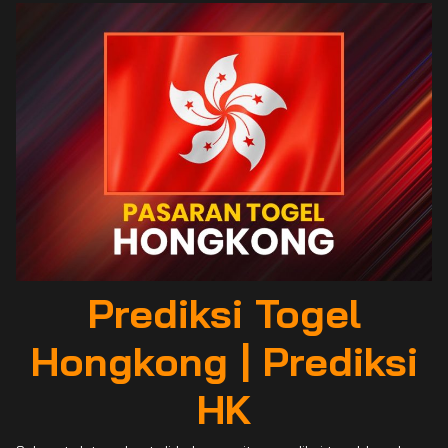
Prediksi Togel
Hongkong | Prediksi
HK