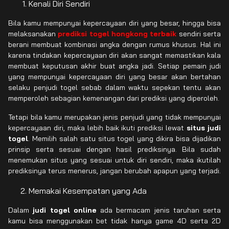
Kenali Diri Sendiri
Bila kamu mempunyai kepercayaan diri yang besar, hingga bisa
melaksanakan
prediksi togel hongkong terbaik
sendiri serta
berani membuat kombinasi angka dengan rumus khusus. Hal ini
karena tindakan kepercayaan diri akan sangat memastikan kala
membuat keputusan akhir buat angka jadi. Setiap pemain judi
yang mempunyai kepercayaan diri yang besar akan bertahan
selaku penjudi togel sebab dalam waktu sepekan tentu akan
memperoleh sebagian kemenangan dari prediksi yang diperoleh.
Tetapi bila kamu merupakan jenis penjudi yang tidak mempunyai
kepercayaan diri, maka lebih baik ikuti prediksi lewat
situs judi
togel
. Memilih salah satu situs togel yang dikira bisa dijadikan
prinsip serta sesuai dengan hasil prediksinya. Bila sudah
menemukan situs yang sesuai untuk diri sendiri, maka ikutilah
prediksinya terus menerus, jangan berubah apapun yang terjadi.
Memakai Kesempatan yang Ada
Dalam
judi togel online
ada bermacam jenis taruhan serta
kamu bisa menggunakan bet tidak hanya game 4D serta 2D