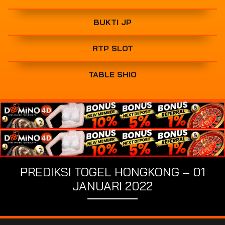
BUKTI JP
RTP SLOT
TABLE SHIO
PREDIKSI TOGEL HONGKONG – 01
JANUARI 2022