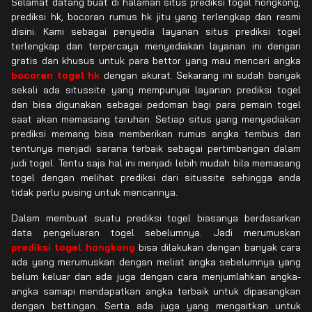
Selamat datang buat di halaman situs prediksi togel hongkong,
prediksi hk, bocoran rumus hk jitu yang terlengkap dan resmi
disini. Kami sebagai penyedia layanan situs prediksi togel
terlengkap dan terpercaya menyediakan layanan ini dengan
gratis dan khusus untuk para bettor yang mau mencari angka
bocoran togel hk
dengan akurat. Sekarang ini sudah banyak
sekali ada situssite yang mempunyai layanan prediksi togel
dan bisa digunakan sebagai pedoman bagi para pemain togel
saat akan memasang taruhan. Setiap situs yang menyediakan
prediksi memang bisa memberikan rumus angka tembus dan
tentunya menjadi sarana terbaik sebagai pertimbangan dalam
judi togel. Tentu saja hal ini menjadi lebih mudah bila memasang
togel dengan melihat prediksi dari situssite sehingga anda
tidak perlu pusing untuk mencarinya.
Dalam membuat suatu prediksi togel biasanya berdasarkan
data pengeluaran togel sebelumnya. Jadi merumuskan
prediksi togel hongkong
bisa dilakukan dengan banyak cara
ada yang merumuskan dengan meliat angka sebelumnya yang
belum keluar dan ada juga dengan cara menjumlahkan angka-
angka samapi mendapatkan angka terbaik untuk dipasangkan
dengan bettingan. Serta ada juga yang mengaitkan untuk