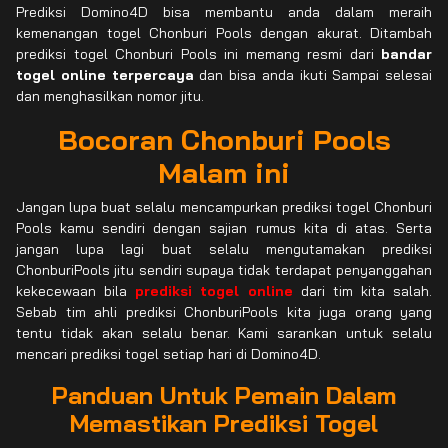
Prediksi Domino4D bisa membantu anda dalam meraih
kemenangan togel Chonburi Pools dengan akurat. Ditambah
prediksi togel Chonburi Pools ini memang resmi dari
bandar
togel online terpercaya
dan bisa anda ikuti Sampai selesai
dan menghasilkan nomor jitu.
Bocoran Chonburi Pools
Malam ini
Jangan lupa buat selalu mencampurkan prediksi togel Chonburi
Pools kamu sendiri dengan sajian rumus kita di atas. Serta
jangan lupa lagi buat selalu mengutamakan prediksi
ChonburiPools jitu sendiri supaya tidak terdapat penyanggahan
kekecewaan bila
prediksi togel online
dari tim kita salah.
Sebab tim ahli prediksi ChonburiPools kita juga orang yang
tentu tidak akan selalu benar. Kami sarankan untuk selalu
mencari prediksi togel setiap hari di Domino4D.
Panduan Untuk Pemain Dalam
Memastikan Prediksi Togel