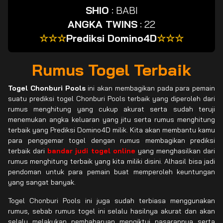
SHIO
:
BABI
ANGKA TWINS
:
22
☆☆☆
Prediksi Domino4D
☆☆☆
Rumus Togel Terbaik
Togel Chonburi Pools
ini akan membagikan pada para pemain
suatu prediksi togel Chonburi Pools terbaik yang diperoleh dari
rumus menghitung yang cukup akurat serta sudah teruji
menemukan angka keluaran yang jitu serta rumus menghitung
terbaik yang Prediksi Domino4D milik. Kita akan membantu kamu
para penggemar togel dengan rumus membagikan prediksi
terbaik dari
bandar judi togel online
yang menghasilkan dari
rumus menghitung terbaik yang kita miliki disini. Alhasil bisa jadi
pendoman untuk para pemain buat memperoleh keuntungan
yang sangat banyak.
Togel Chonburi Pools ini juga sudah terbiasa menggunakan
rumus, sebab rumus togel ini selalu hasilnya akurat dan akan
selalu melakukan pembaharuan mengiktui pasarannya serta