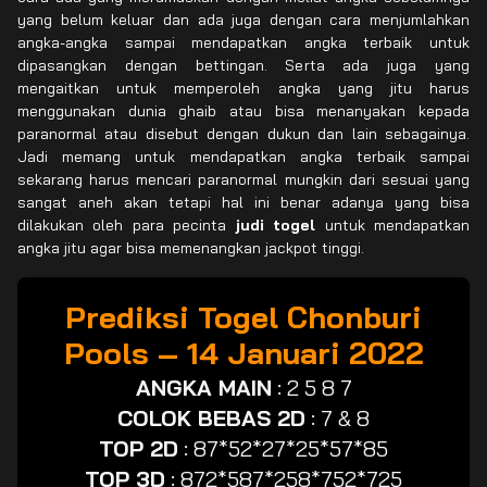
yang belum keluar dan ada juga dengan cara menjumlahkan
angka-angka sampai mendapatkan angka terbaik untuk
dipasangkan dengan bettingan. Serta ada juga yang
mengaitkan untuk memperoleh angka yang jitu harus
menggunakan dunia ghaib atau bisa menanyakan kepada
paranormal atau disebut dengan dukun dan lain sebagainya.
Jadi memang untuk mendapatkan angka terbaik sampai
sekarang harus mencari paranormal mungkin dari sesuai yang
sangat aneh akan tetapi hal ini benar adanya yang bisa
dilakukan oleh para pecinta
judi togel
untuk mendapatkan
angka jitu agar bisa memenangkan jackpot tinggi.
Prediksi Togel Chonburi
Pools – 14 Januari 2022
ANGKA MAIN
:
2 5 8 7
COLOK BEBAS 2D
:
7 & 8
TOP 2D
:
87*52*27*25*57*85
TOP 3D
:
872*587*258*752*725