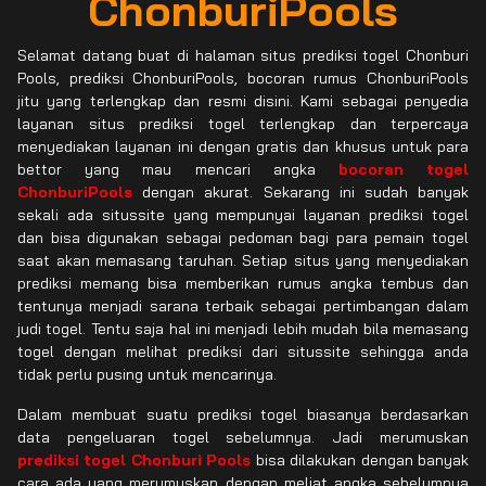
ChonburiPools
Selamat datang buat di halaman situs prediksi togel Chonburi
Pools, prediksi ChonburiPools, bocoran rumus ChonburiPools
jitu yang terlengkap dan resmi disini. Kami sebagai penyedia
layanan situs prediksi togel terlengkap dan terpercaya
menyediakan layanan ini dengan gratis dan khusus untuk para
bettor yang mau mencari angka
bocoran togel
ChonburiPools
dengan akurat. Sekarang ini sudah banyak
sekali ada situssite yang mempunyai layanan prediksi togel
dan bisa digunakan sebagai pedoman bagi para pemain togel
saat akan memasang taruhan. Setiap situs yang menyediakan
prediksi memang bisa memberikan rumus angka tembus dan
tentunya menjadi sarana terbaik sebagai pertimbangan dalam
judi togel. Tentu saja hal ini menjadi lebih mudah bila memasang
togel dengan melihat prediksi dari situssite sehingga anda
tidak perlu pusing untuk mencarinya.
Dalam membuat suatu prediksi togel biasanya berdasarkan
data pengeluaran togel sebelumnya. Jadi merumuskan
prediksi togel Chonburi Pools
bisa dilakukan dengan banyak
cara ada yang merumuskan dengan meliat angka sebelumnya