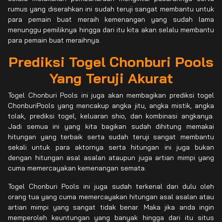
rumus yang diserahkan ini sudah teruji sangat membantu untuk
para pemain buat meraih kemenangan yang sudah lama
menunggu pemiliknya hingga dari itu kita akan selalu membantu
para pemain buat meraihnya.
Prediksi Togel Chonburi Pools
Yang Teruji Akurat
Togel Chonburi Pools ini juga akan membagikan prediksi togel
ChonburiPools yang mencakup angka jitu, angka mistik, angka
tolak, prediksi togel, keluaran shio, dan kombinasi angkanya.
Jadi semua ini yang kita bagikan sudah dihitung memakai
hitungan yang terbaik serta sudah teruji sangat membantu
sekali untuk para aktornya serta hitungan ini juga bukan
dengan hitungan asal asalan ataupun juga artian mimpi yang
cuma memercayakan kemenangan semata.
Togel Chonburi Pools ini juga sudah terkenal dari dulu oleh
orang tua yang cuma memercayakan hitungan asal asalan atau
artian mimpi yang sangat tidak benar. Maka jika anda ingin
memperoleh keuntungan yang banyak hingga dari itu situs