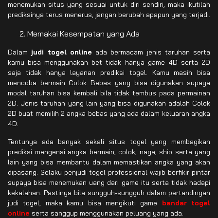
menemukan situs yang sesuai untuk diri sendiri, maka ikutilah
prediksinya terus menerus, jangan berubah apapun yang terjadi.
Memakai Kesempatan yang Ada
Dalam
judi togel online
ada bermacam jenis taruhan serta
kamu bisa menggunakan bet tidak hanya game 4D serta 2D
saja tidak hanya layanan prediksi togel. Kamu masih bisa
mencoba bermain Colok Bebas yang bisa digunakan supaya
modal taruhan bisa kembali bila tidak tembus pada permainan
2D. Jenis taruhan yang lain yang bisa digunakan adalah Colok
2D buat memilih 2 angka bebas yang ada dalam keluaran angka
4D.
Tentunya ada banyak sekali situs togel yang membagikan
prediksi mengenai angka bermain, colok, naga, shio serta yang
lain yang bisa membantu dalam memastikan angka yang akan
dipasang. Selaku penjudi togel professional wajib berfikir pintar
supaya bisa menemukan uang dari game itu serta tidak hadapi
kekalahan. Pastinya bila sungguh-sungguh dalam pertandingan
judi togel, maka kamu bisa mengikuti game
bandar togel
online
serta sanggup menggunakan peluang yang ada.