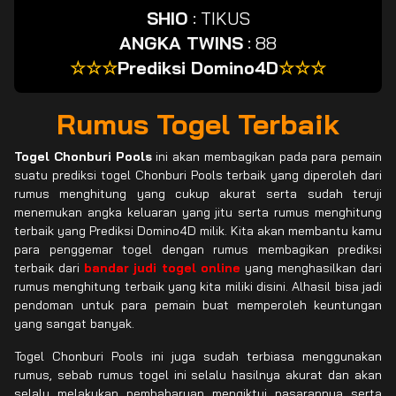
SHIO
:
TIKUS
ANGKA TWINS
:
88
☆☆☆
Prediksi Domino4D
☆☆☆
Rumus Togel Terbaik
Togel Chonburi Pools
ini akan membagikan pada para pemain
suatu prediksi togel Chonburi Pools terbaik yang diperoleh dari
rumus menghitung yang cukup akurat serta sudah teruji
menemukan angka keluaran yang jitu serta rumus menghitung
terbaik yang Prediksi Domino4D milik. Kita akan membantu kamu
para penggemar togel dengan rumus membagikan prediksi
terbaik dari
bandar judi togel online
yang menghasilkan dari
rumus menghitung terbaik yang kita miliki disini. Alhasil bisa jadi
pendoman untuk para pemain buat memperoleh keuntungan
yang sangat banyak.
Togel Chonburi Pools ini juga sudah terbiasa menggunakan
rumus, sebab rumus togel ini selalu hasilnya akurat dan akan
selalu melakukan pembaharuan mengiktui pasarannya serta