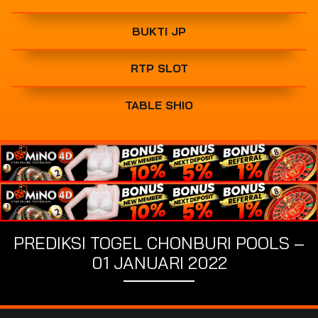
BUKTI JP
RTP SLOT
TABLE SHIO
PREDIKSI TOGEL CHONBURI POOLS –
01 JANUARI 2022