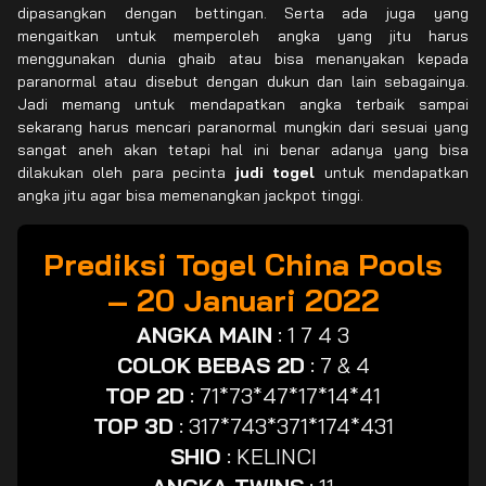
dipasangkan dengan bettingan. Serta ada juga yang
mengaitkan untuk memperoleh angka yang jitu harus
menggunakan dunia ghaib atau bisa menanyakan kepada
paranormal atau disebut dengan dukun dan lain sebagainya.
Jadi memang untuk mendapatkan angka terbaik sampai
sekarang harus mencari paranormal mungkin dari sesuai yang
sangat aneh akan tetapi hal ini benar adanya yang bisa
dilakukan oleh para pecinta
judi togel
untuk mendapatkan
angka jitu agar bisa memenangkan jackpot tinggi.
Prediksi Togel China Pools
– 20 Januari 2022
ANGKA MAIN
:
1 7 4 3
COLOK BEBAS 2D
:
7 & 4
TOP 2D
:
71*73*47*17*14*41
TOP 3D
:
317*743*371*174*431
SHIO
:
KELINCI