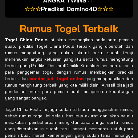
ANGKA TWINS
:
11
☆☆☆
Prediksi Domino4D
☆☆☆
Rumus Togel Terbaik
Togel China Pools
ini akan membagikan pada para pemain
suatu prediksi togel China Pools terbaik yang diperoleh dari
rumus menghitung yang cukup akurat serta sudah teruji
menemukan angka keluaran yang jitu serta rumus menghitung
terbaik yang Prediksi Domino4D milik. Kita akan membantu kamu
para penggemar togel dengan rumus membagikan prediksi
terbaik dari
bandar judi togel online
yang menghasilkan dari
rumus menghitung terbaik yang kita miliki disini. Alhasil bisa jadi
pendoman untuk para pemain buat memperoleh keuntungan
yang sangat banyak.
Togel China Pools ini juga sudah terbiasa menggunakan rumus,
sebab rumus togel ini selalu hasilnya akurat dan akan selalu
melakukan pembaharuan mengiktui pasarannya serta rumus
yang diserahkan ini sudah teruji sangat membantu untuk para
pemain buat meraih kemenangan yang sudah lama menunggu