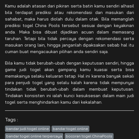
Kamu adalah atasan dari pikiran serta batin kamu sendiri alhasil
bila terdapat prediksi atau rekomendasi dan masukan dari
sahabat, maka harus diolah dulu dalam otak. Bila memanglah
prediksi togel China Pools tersebut sesuai dengan keyakinan
anda. Maka bisa dibuat dijadikan acuan dalam memasang
taruhan. Tetapi bila tidak percaya dengan rekomendasi serta
masukan orang lain, hingga janganlah dipaksakan sebab hal itu
cuman buat mengacaukan pilihan anda sendiri saja.
Bila kamu tidak berubah-ubah dengan keputusan sendiri, hingga
game judi togel akan gampang kamu kuasai serta bisa
memakainya selaku keluaran tetap. Hal ini karena banyak sekali
para penjudi togel yang selalu kalah karena tidak mempunyai
tindakan tidak berubah-ubah dalam membuat keputusan.
Tindakan konsisten ini ialah kunci kesuksesan dalam main judi
togel serta menghindarkan kamu dari kekalahan.
Tags :
bandar judi togel online
bandar togel online
bandar togel online terpercaya
bocoran togel ChinaPools