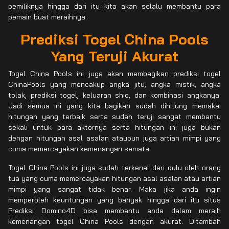
pemiliknya hingga dari itu kita akan selalu membantu para
pemain buat meraihnya.
Prediksi Togel China Pools
Yang Teruji Akurat
Togel China Pools ini juga akan membagikan prediksi togel
ChinaPools yang mencakup angka jitu, angka mistik, angka
tolak, prediksi togel, keluaran shio, dan kombinasi angkanya.
Jadi semua ini yang kita bagikan sudah dihitung memakai
hitungan yang terbaik serta sudah teruji sangat membantu
sekali untuk para aktornya serta hitungan ini juga bukan
dengan hitungan asal asalan ataupun juga artian mimpi yang
cuma memercayakan kemenangan semata.
Togel China Pools ini juga sudah terkenal dari dulu oleh orang
tua yang cuma memercayakan hitungan asal asalan atau artian
mimpi yang sangat tidak benar. Maka jika anda ingin
memperoleh keuntungan yang banyak hingga dari itu situs
Prediksi Domino4D bisa membantu anda dalam meraih
kemenangan togel China Pools dengan akurat. Ditambah