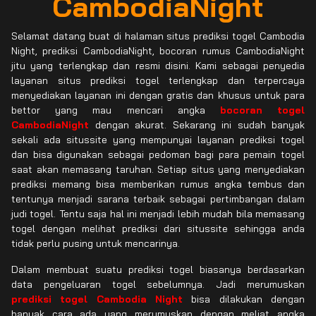
CambodiaNight
Selamat datang buat di halaman situs prediksi togel Cambodia
Night, prediksi CambodiaNight, bocoran rumus CambodiaNight
jitu yang terlengkap dan resmi disini. Kami sebagai penyedia
layanan situs prediksi togel terlengkap dan terpercaya
menyediakan layanan ini dengan gratis dan khusus untuk para
bettor yang mau mencari angka
bocoran togel
CambodiaNight
dengan akurat. Sekarang ini sudah banyak
sekali ada situssite yang mempunyai layanan prediksi togel
dan bisa digunakan sebagai pedoman bagi para pemain togel
saat akan memasang taruhan. Setiap situs yang menyediakan
prediksi memang bisa memberikan rumus angka tembus dan
tentunya menjadi sarana terbaik sebagai pertimbangan dalam
judi togel. Tentu saja hal ini menjadi lebih mudah bila memasang
togel dengan melihat prediksi dari situssite sehingga anda
tidak perlu pusing untuk mencarinya.
Dalam membuat suatu prediksi togel biasanya berdasarkan
data pengeluaran togel sebelumnya. Jadi merumuskan
prediksi togel Cambodia Night
bisa dilakukan dengan
banyak cara ada yang merumuskan dengan meliat angka