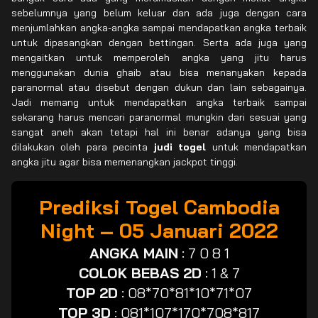
sebelumnya yang belum keluar dan ada juga dengan cara
menjumlahkan angka-angka sampai mendapatkan angka terbaik
untuk dipasangkan dengan bettingan. Serta ada juga yang
mengaitkan untuk memperoleh angka yang jitu harus
menggunakan dunia ghaib atau bisa menanyakan kepada
paranormal atau disebut dengan dukun dan lain sebagainya.
Jadi memang untuk mendapatkan angka terbaik sampai
sekarang harus mencari paranormal mungkin dari sesuai yang
sangat aneh akan tetapi hal ini benar adanya yang bisa
dilakukan oleh para pecinta
judi togel
untuk mendapatkan
angka jitu agar bisa memenangkan jackpot tinggi.
Prediksi Togel Cambodia
Night – 05 Januari 2022
ANGKA MAIN
:
7 0 8 1
COLOK BEBAS 2D
:
1 & 7
TOP 2D
:
08*70*81*10*71*07
TOP 3D
:
081*107*170*708*817