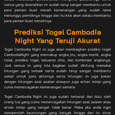
rumus yang diserahkan ini sudah teruji sangat membantu untuk
para pemain buat meraih kemenangan yang sudah lama
menunggu pemiliknya hingga dari itu kita akan selalu membantu
para pemain buat meraihnya.
Prediksi Togel Cambodia
Night Yang Teruji Akurat
Togel Cambodia Night ini juga akan membagikan prediksi togel
CambodiaNight yang mencakup angka jitu, angka mistik, angka
tolak, prediksi togel, keluaran shio, dan kombinasi angkanya.
Jadi semua ini yang kita bagikan sudah dihitung memakai
hitungan yang terbaik serta sudah teruji sangat membantu
sekali untuk para aktornya serta hitungan ini juga bukan
dengan hitungan asal asalan ataupun juga artian mimpi yang
cuma memercayakan kemenangan semata.
Togel Cambodia Night ini juga sudah terkenal dari dulu oleh
orang tua yang cuma memercayakan hitungan asal asalan atau
artian mimpi yang sangat tidak benar. Maka jika anda ingin
memperoleh keuntungan yang banyak hingga dari itu situs