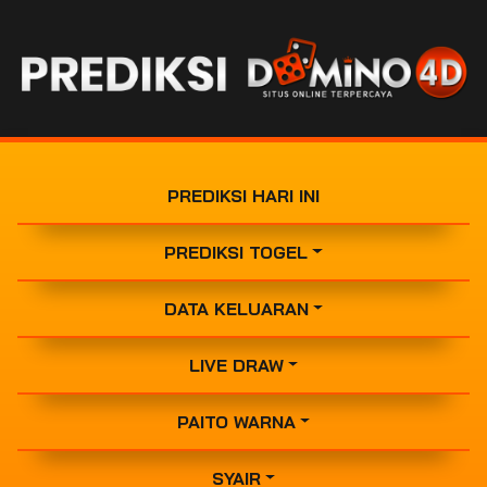
PREDIKSI HARI INI
PREDIKSI TOGEL
DATA KELUARAN
LIVE DRAW
PAITO WARNA
SYAIR