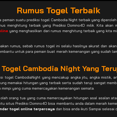
Rumus Togel Terbaik
 pemain suatu prediksi togel Cambodia Night terbaik yang diperole
umus menghitung terbaik yang Prediksi Domino4D milik. Kita ak
nline
yang menghasilkan dari rumus menghitung terbaik yang kita mili
nakan rumus, sebab rumus togel ini selalu hasilnya akurat dan ak
membantu untuk para pemain buat meraih kemenangan yang sudah lama
 Togel Cambodia Night Yang Teru
i togel CambodiaNight yang mencakup angka jitu, angka mistik, ang
tung memakai hitungan yang terbaik serta sudah teruji sangat memba
ian mimpi yang cuma memercayakan kemenangan semata.
lu oleh orang tua yang cuma memercayakan hitungan asal asalan atau
 itu situs Prediksi Domino4D bisa membantu anda dalam meraih kem
ndar togel online terpercaya
dan bisa anda ikuti Sampai selesai 