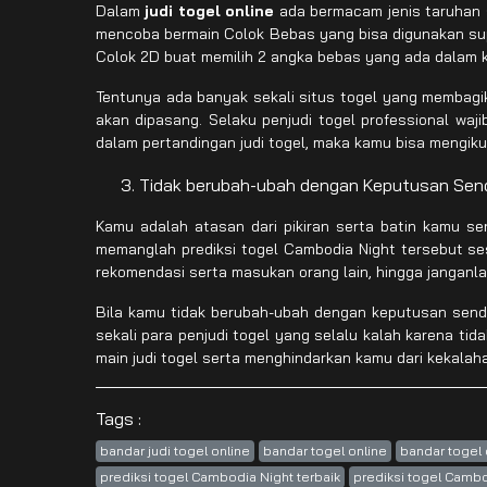
Dalam
judi togel online
ada bermacam jenis taruhan s
mencoba bermain Colok Bebas yang bisa digunakan supa
Colok 2D buat memilih 2 angka bebas yang ada dalam 
Tentunya ada banyak sekali situs togel yang membagi
akan dipasang. Selaku penjudi togel professional waj
dalam pertandingan judi togel, maka kamu bisa mengik
Tidak berubah-ubah dengan Keputusan Send
Kamu adalah atasan dari pikiran serta batin kamu sen
memanglah prediksi togel Cambodia Night tersebut se
rekomendasi serta masukan orang lain, hingga janganla
Bila kamu tidak berubah-ubah dengan keputusan sendir
sekali para penjudi togel yang selalu kalah karena t
main judi togel serta menghindarkan kamu dari kekalah
Tags :
bandar judi togel online
bandar togel online
bandar togel 
prediksi togel Cambodia Night terbaik
prediksi togel Cambo