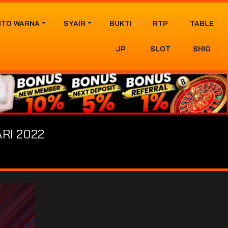
ITO WARNA
SYAIR
BUKTI
RTP
TABLE
JP
SLOT
SHIO
RI 2022