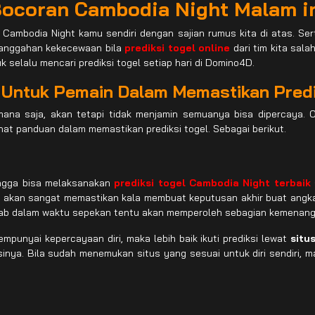
ocoran Cambodia Night Malam i
Cambodia Night kamu sendiri dengan sajian rumus kita di atas. Ser
nyanggahan kekecewaan bila
prediksi togel online
dari tim kita sala
k selalu mencari prediksi togel setiap hari di Domino4D.
Untuk Pemain Dalam Memastikan Predi
mana saja, akan tetapi tidak menjamin semuanya bisa dipercaya. 
at panduan dalam memastikan prediksi togel. Sebagai berikut.
ingga bisa melaksanakan
prediksi togel Cambodia Night terbaik
ri akan sangat memastikan kala membuat keputusan akhir buat angk
ebab dalam waktu sepekan tentu akan memperoleh sebagian kemenangan
mpunyai kepercayaan diri, maka lebih baik ikuti prediksi lewat
situs
ksinya. Bila sudah menemukan situs yang sesuai untuk diri sendiri, 