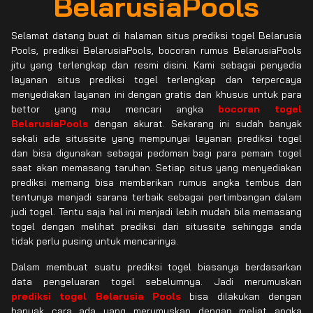
BelarusiaPools
Selamat datang buat di halaman situs prediksi togel Belarusia
Pools, prediksi BelarusiaPools, bocoran rumus BelarusiaPools
jitu yang terlengkap dan resmi disini. Kami sebagai penyedia
layanan situs prediksi togel terlengkap dan terpercaya
menyediakan layanan ini dengan gratis dan khusus untuk para
bettor yang mau mencari angka
bocoran togel
BelarusiaPools
dengan akurat. Sekarang ini sudah banyak
sekali ada situssite yang mempunyai layanan prediksi togel
dan bisa digunakan sebagai pedoman bagi para pemain togel
saat akan memasang taruhan. Setiap situs yang menyediakan
prediksi memang bisa memberikan rumus angka tembus dan
tentunya menjadi sarana terbaik sebagai pertimbangan dalam
judi togel. Tentu saja hal ini menjadi lebih mudah bila memasang
togel dengan melihat prediksi dari situssite sehingga anda
tidak perlu pusing untuk mencarinya.
Dalam membuat suatu prediksi togel biasanya berdasarkan
data pengeluaran togel sebelumnya. Jadi merumuskan
prediksi togel Belarusia Pools
bisa dilakukan dengan
banyak cara ada yang merumuskan dengan meliat angka