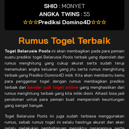
SHIO
:
MONYET
ANGKA TWINS
:
55
☆☆☆
Prediksi Domino4D
☆☆☆
Rumus Togel Terbaik
Togel Belarusia Pools
ini akan membagikan pada para pemain
suatu prediksi togel Belarusia Pools terbaik yang diperoleh dari
rumus menghitung yang cukup akurat serta sudah teruji
menemukan angka keluaran yang jitu serta rumus menghitung
terbaik yang Prediksi Domino4D milik. Kita akan membantu kamu
para penggemar togel dengan rumus membagikan prediksi
terbaik dari
bandar judi togel online
yang menghasilkan dari
rumus menghitung terbaik yang kita miliki disini. Alhasil bisa jadi
pendoman untuk para pemain buat memperoleh keuntungan
yang sangat banyak.
Togel Belarusia Pools ini juga sudah terbiasa menggunakan
rumus, sebab rumus togel ini selalu hasilnya akurat dan akan
selalu melakukan pembaharuan mengiktui pasarannya serta