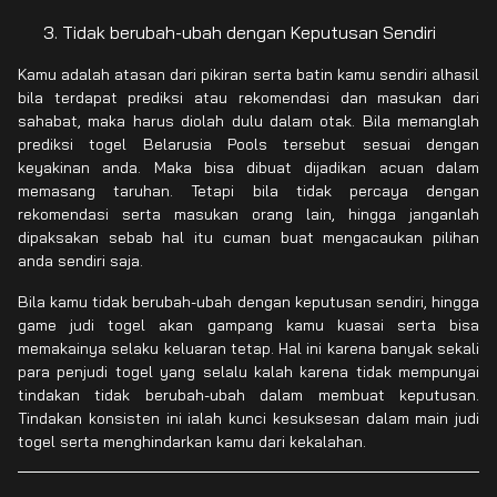
Tidak berubah-ubah dengan Keputusan Sendiri
Kamu adalah atasan dari pikiran serta batin kamu sendiri alhasil
bila terdapat prediksi atau rekomendasi dan masukan dari
sahabat, maka harus diolah dulu dalam otak. Bila memanglah
prediksi togel Belarusia Pools tersebut sesuai dengan
keyakinan anda. Maka bisa dibuat dijadikan acuan dalam
memasang taruhan. Tetapi bila tidak percaya dengan
rekomendasi serta masukan orang lain, hingga janganlah
dipaksakan sebab hal itu cuman buat mengacaukan pilihan
anda sendiri saja.
Bila kamu tidak berubah-ubah dengan keputusan sendiri, hingga
game judi togel akan gampang kamu kuasai serta bisa
memakainya selaku keluaran tetap. Hal ini karena banyak sekali
para penjudi togel yang selalu kalah karena tidak mempunyai
tindakan tidak berubah-ubah dalam membuat keputusan.
Tindakan konsisten ini ialah kunci kesuksesan dalam main judi
togel serta menghindarkan kamu dari kekalahan.