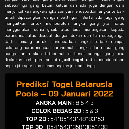
sebelumnya yang belum keluar dan ada juga dengan cara
menjumlahkan angka-angka sampai mendapatkan angka terbaik
untuk dipasangkan dengan bettingan. Serta ada juga yang
mengaitkan untuk memperoleh angka yang jitu harus
menggunakan dunia ghaib atau bisa menanyakan kepada
paranormal atau disebut dengan dukun dan lain sebagainya.
Jadi memang untuk mendapatkan angka terbaik sampai
sekarang harus mencari paranormal mungkin dari sesuai yang
sangat aneh akan tetapi hal ini benar adanya yang bisa
dilakukan oleh para pecinta
judi togel
untuk mendapatkan
angka jitu agar bisa memenangkan jackpot tinggi.
Prediksi Togel Belarusia
Pools – 09 Januari 2022
ANGKA MAIN
:
8 5 4 3
COLOK BEBAS 2D
:
5 & 3
TOP 2D
:
54*85*43*48*83*53
TOP 3D
:
854*543*358*385*438