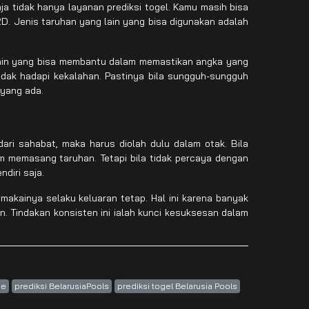
 tidak hanya layanan prediksi togel. Kamu masih bisa
D. Jenis taruhan yang lain yang bisa digunakan adalah
 lain yang bisa membantu dalam memastikan angka yang
tidak hadapi kekalahan. Pastinya bila sungguh-sungguh
yang ada.
dari sahabat, maka harus diolah dulu dalam otak. Bila
am memasang taruhan. Tetapi bila tidak percaya dengan
diri saja.
makainya selaku keluaran tetap. Hal ini karena banyak
. Tindakan konsisten ini ialah kunci kesuksesan dalam
ne
prediksi BelarusiaPools
prediksi togel Belarusia Pools