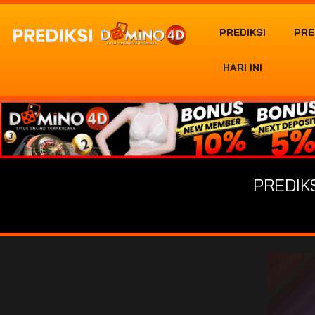
PREDIKSI
PRE
HARI INI
PREDIK