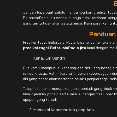
B
Jangan lupa buat selalu mencampurkan prediksi togel 
BelarusiaPools jitu sendiri supaya tidak terdapat pe
yang tentu tidak akan selalu benar. Kami sarankan untu
Panduan 
Prediksi togel Belarusia Pools bisa anda temukan d
prediksi togel BelarusiaPools jitu
kami dengan melih
Kenali Diri Sendiri
Bila kamu mempunyai kepercayaan diri yang besar, h
rumus khusus. Hal ini karena tindakan kepercayaan di
diri yang besar akan bertahan selaku penjudi togel s
Tetapi bila kamu merupakan jenis penjudi yang tidak me
bisa dijadikan prinsip serta sesuai dengan hasil predi
apapun yang terjadi.
Memakai Kesempatan yang Ada