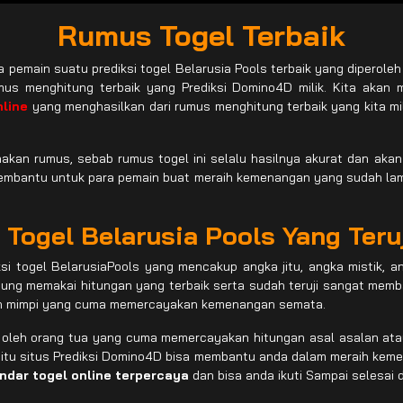
Rumus Togel Terbaik
 pemain suatu prediksi togel Belarusia Pools terbaik yang diperole
umus menghitung terbaik yang Prediksi Domino4D milik. Kita ak
nline
yang menghasilkan dari rumus menghitung terbaik yang kita mili
unakan rumus, sebab rumus togel ini selalu hasilnya akurat dan ak
membantu untuk para pemain buat meraih kemenangan yang sudah lama
 Togel Belarusia Pools Yang Teru
si togel BelarusiaPools yang mencakup angka jitu, angka mistik, ang
tung memakai hitungan yang terbaik serta sudah teruji sangat memba
ian mimpi yang cuma memercayakan kemenangan semata.
lu oleh orang tua yang cuma memercayakan hitungan asal asalan ata
 itu situs Prediksi Domino4D bisa membantu anda dalam meraih keme
ndar togel online terpercaya
dan bisa anda ikuti Sampai selesai 