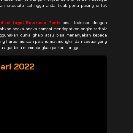
ari situssite sehingga anda tidak perlu pusing untuk
ediksi togel Belarusia Pools
bisa dilakukan dengan
lahkan angka-angka sampai mendapatkan angka terbaik
nggunakan dunia ghaib atau bisa menanyakan kepada
ng harus mencari paranormal mungkin dari sesuai yang
u agar bisa memenangkan jackpot tinggi.
uari 2022