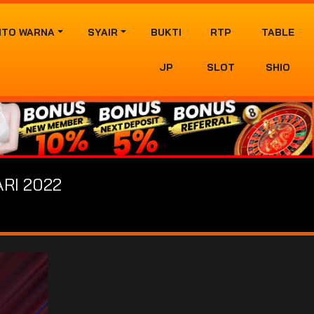
ITO WARNA
SYAIR
BUKTI
RTP
TABLE
JP
SLOT
SHIO
RI 2022