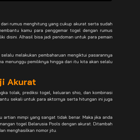
h dari rumus menghitung yang cukup akurat serta sudah
an membantu kamu para penggemar togel dengan rumus
ki disini. Alhasil bisa jadi pendoman untuk para pemain
an selalu melakukan pembaharuan mengiktui pasarannya
 menunggu pemiliknya hingga dari itu kita akan selalu
ji Akurat
ka tolak, prediksi togel, keluaran shio, dan kombinasi
ntu sekali untuk para aktornya serta hitungan ini juga
u artian mimpi yang sangat tidak benar. Maka jika anda
nangan togel Belarusia Pools dengan akurat. Ditambah
dan menghasilkan nomor jitu.