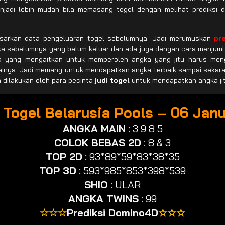
enjadi lebih mudah bila memasang togel dengan melihat prediksi d
asarkan data pengeluaran togel sebelumnya. Jadi merumuskan
pr
a sebelumnya yang belum keluar dan ada juga dengan cara menjum
ga yang mengaitkan untuk memperoleh angka yang jitu harus me
ainya. Jadi memang untuk mendapatkan angka terbaik sampai sekara
a dilakukan oleh para pecinta
judi togel
untuk mendapatkan angka jit
 Togel Belarusia Pools – 06 Jan
ANGKA MAIN
:
3 9 8 5
COLOK BEBAS 2D
:
8 & 3
TOP 2D
:
93*89*59*83*38*35
TOP 3D
:
593*985*853*398*539
SHIO
:
ULAR
ANGKA TWINS
:
99
☆☆☆
Prediksi Domino4D
☆☆☆