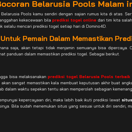
ocoran Belarusia Pools Malam i
Belarusia Pools kamu sendiri dengan sajian rumus kita di atas. Ser
nyanggahan kekecewaan bila
prediksi togel online
dari tim kita sala
k selalu mencari prediksi togel setiap hari di Domino4D.
Untuk Pemain Dalam Memastikan Predi
imana saja, akan tetapi tidak menjamin semuanya bisa dipercaya. 
at panduan dalam memastikan prediksi togel. Sebagai berikut.
ingga bisa melaksanakan
prediksi togel Belarusia Pools terbaik
ri akan sangat memastikan kala membuat keputusan akhir buat angk
ebab dalam waktu sepekan tentu akan memperoleh sebagian kemenangan
mpunyai kepercayaan diri, maka lebih baik ikuti prediksi lewat
situs
ksinya. Bila sudah menemukan situs yang sesuai untuk diri sendiri, 