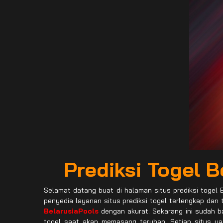
Prediksi Togel B
Selamat datang buat di halaman situs prediksi togel B
penyedia layanan situs prediksi togel terlengkap da
BelarusiaPools
dengan akurat. Sekarang ini sudah b
togel saat akan memasang taruhan. Setiap situs y